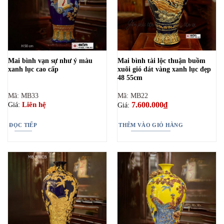
Mai bình vạn sự như ý màu
Mai bình tài lộc thuận buồm
xanh lục cao cấp
xuôi gió dát vàng xanh lục đẹp
48 55cm
Mã: MB33
Mã: MB22
7.600.000
₫
Liên hệ
Giá:
Giá:
ĐỌC TIẾP
THÊM VÀO GIỎ HÀNG