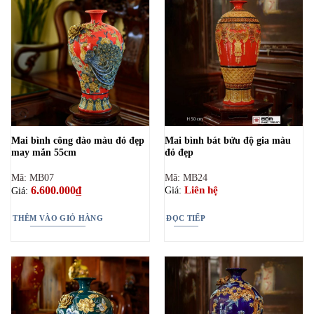
Mai bình công đào màu đỏ đẹp
Mai bình bát bửu độ gia màu
may mắn 55cm
đỏ đẹp
Mã: MB07
Mã: MB24
6.600.000
₫
Liên hệ
Giá:
Giá:
THÊM VÀO GIỎ HÀNG
ĐỌC TIẾP