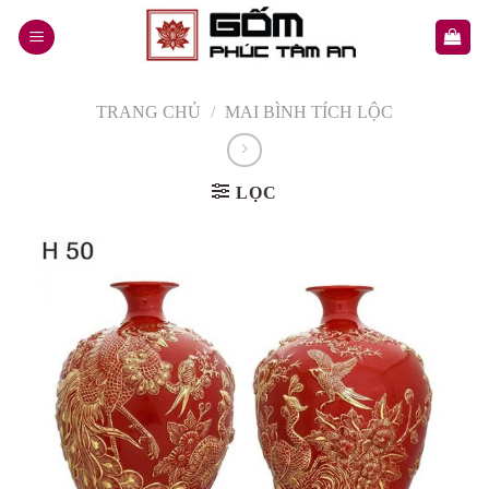
Skip
to
content
TRANG CHỦ
/
MAI BÌNH TÍCH LỘC
LỌC