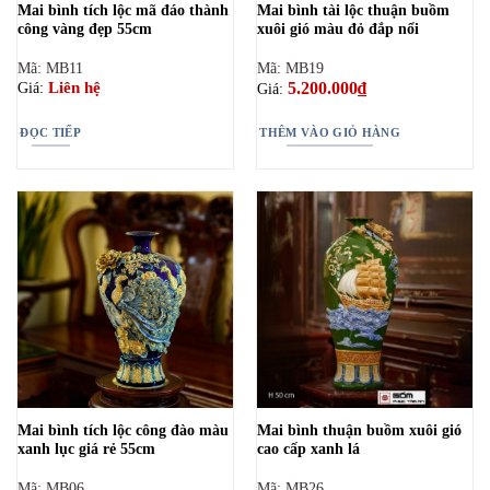
Mai bình tích lộc mã đáo thành
Mai bình tài lộc thuận buồm
công vàng đẹp 55cm
xuôi gió màu đỏ đắp nổi
Mã: MB11
Mã: MB19
5.200.000
₫
Liên hệ
Giá:
Giá:
ĐỌC TIẾP
THÊM VÀO GIỎ HÀNG
Mai bình tích lộc công đào màu
Mai bình thuận buồm xuôi gió
xanh lục giá rẻ 55cm
cao cấp xanh lá
Mã: MB06
Mã: MB26