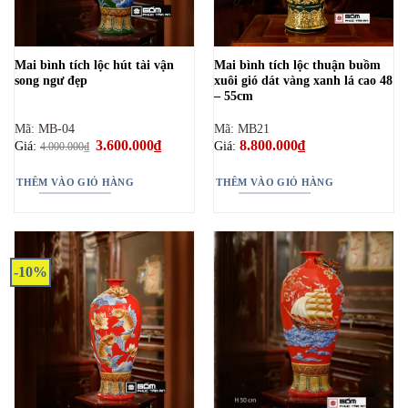
Mai bình tích lộc hút tài vận
Mai bình tích lộc thuận buồm
song ngư đẹp
xuôi gió dát vàng xanh lá cao 48
– 55cm
Mã: MB-04
Mã: MB21
Giá
3.600.000
₫
Giá
8.800.000
₫
Giá:
Giá:
4.000.000
₫
gốc
hiện
là:
tại
4.000.000₫.
là:
THÊM VÀO GIỎ HÀNG
THÊM VÀO GIỎ HÀNG
3.600.000₫.
-10%