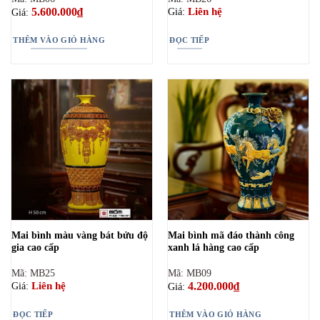
5.600.000
₫
Liên hệ
Giá:
Giá:
THÊM VÀO GIỎ HÀNG
ĐỌC TIẾP
Mai bình màu vàng bát bửu độ
Mai bình mã đáo thành công
gia cao cấp
xanh lá hàng cao cấp
Mã: MB25
Mã: MB09
4.200.000
₫
Liên hệ
Giá:
Giá:
ĐỌC TIẾP
THÊM VÀO GIỎ HÀNG