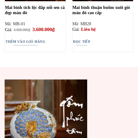
Mai bình tích lộc đắp nổi sen cá
Mai bình thuận buồm xuôi gió
đẹp màu đỏ
màu đỏ cao cấp
Mã: MB-01
Mã: MB28
Giá
3.600.000
₫
Giá
Liên hệ
Giá:
Giá:
4.000.000
₫
gốc
hiện
là:
tại
4.000.000₫.
là:
THÊM VÀO GIỎ HÀNG
ĐỌC TIẾP
3.600.000₫.