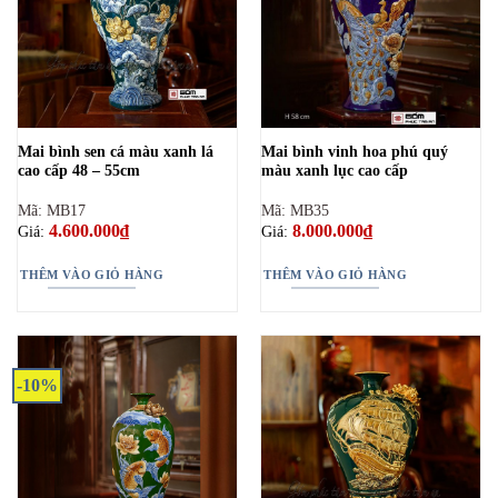
Mai bình sen cá màu xanh lá
Mai bình vinh hoa phú quý
cao cấp 48 – 55cm
màu xanh lục cao cấp
Mã: MB17
Mã: MB35
4.600.000
₫
8.000.000
₫
Giá:
Giá:
THÊM VÀO GIỎ HÀNG
THÊM VÀO GIỎ HÀNG
-10%