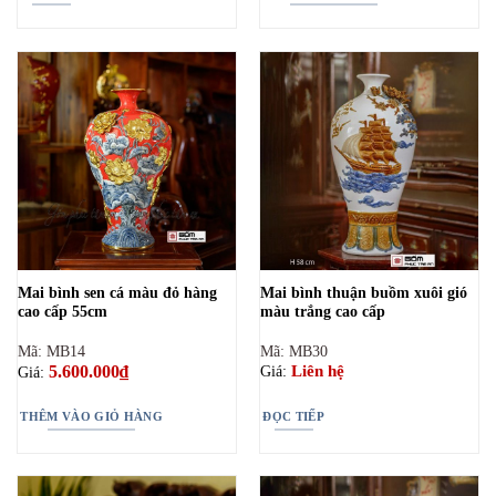
Mai bình sen cá màu đỏ hàng
Mai bình thuận buồm xuôi gió
cao cấp 55cm
màu trắng cao cấp
Mã: MB14
Mã: MB30
5.600.000
₫
Liên hệ
Giá:
Giá:
THÊM VÀO GIỎ HÀNG
ĐỌC TIẾP