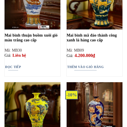
Mai bình thuận buồm xuôi gió
Mai bình mã đáo thành công
màu trắng cao cấp
xanh lá hàng cao cấp
Mã: MB30
Mã: MB09
4.200.000
₫
Liên hệ
Giá:
Giá:
ĐỌC TIẾP
THÊM VÀO GIỎ HÀNG
-10%