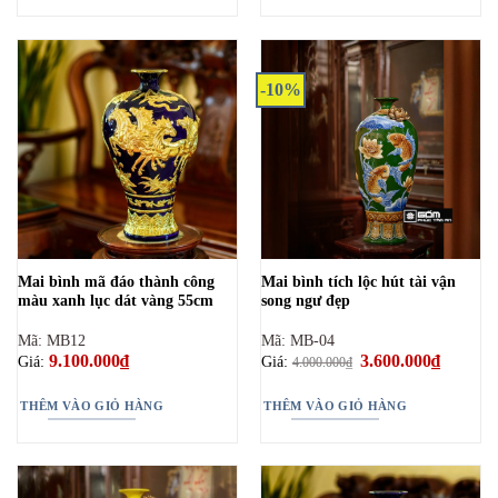
-10%
Mai bình mã đáo thành công
Mai bình tích lộc hút tài vận
màu xanh lục dát vàng 55cm
song ngư đẹp
Mã: MB12
Mã: MB-04
9.100.000
₫
Giá
3.600.000
₫
Giá
Giá:
Giá:
4.000.000
₫
gốc
hiện
là:
tại
4.000.000₫.
là:
THÊM VÀO GIỎ HÀNG
THÊM VÀO GIỎ HÀNG
3.600.00