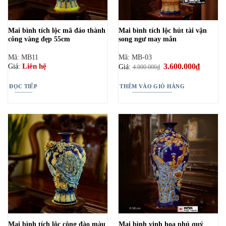
Mai bình tích lộc mã đáo thành
Mai bình tích lộc hút tài vận
công vàng đẹp 55cm
song ngư may mắn
Mã: MB11
Mã: MB-03
Giá
3.600.000
₫
Giá
Liên hệ
Giá:
Giá:
4.000.000
₫
gốc
hiện
là:
tại
4.000.000₫.
là:
ĐỌC TIẾP
THÊM VÀO GIỎ HÀNG
3.600.00
Mai bình tích lộc công đào màu
Mai bình vinh hoa phú quý