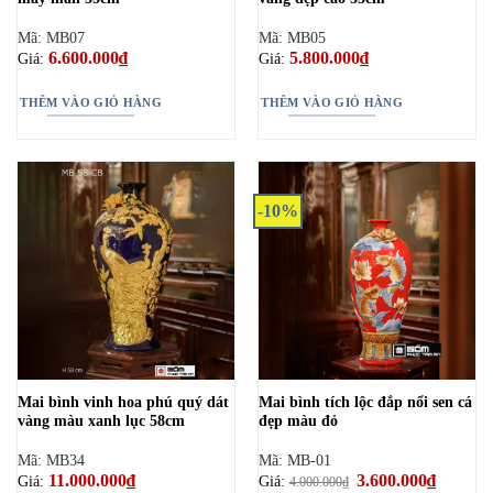
Mã: MB07
Mã: MB05
6.600.000
₫
5.800.000
₫
Giá:
Giá:
THÊM VÀO GIỎ HÀNG
THÊM VÀO GIỎ HÀNG
-10%
Mai bình vinh hoa phú quý dát
Mai bình tích lộc đắp nổi sen cá
vàng màu xanh lục 58cm
đẹp màu đỏ
Mã: MB34
Mã: MB-01
11.000.000
₫
Giá
3.600.000
₫
Giá
Giá:
Giá:
4.000.000
₫
gốc
hiện