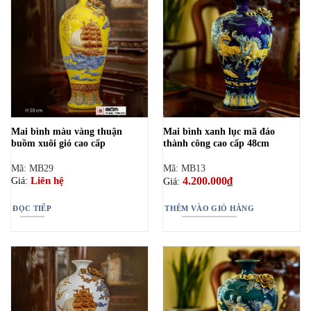
Mai bình màu vàng thuận
Mai bình xanh lục mã đáo
buồm xuôi gió cao cấp
thành công cao cấp 48cm
Mã: MB29
Mã: MB13
4.200.000
₫
Liên hệ
Giá:
Giá:
ĐỌC TIẾP
THÊM VÀO GIỎ HÀNG