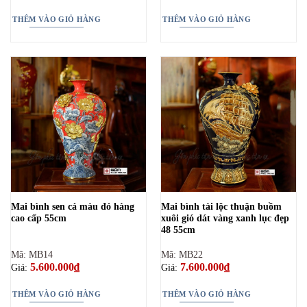
là:
tại
4.000.000₫.
là:
THÊM VÀO GIỎ HÀNG
THÊM VÀO GIỎ HÀNG
3.600.00
Mai bình sen cá màu đỏ hàng
Mai bình tài lộc thuận buồm
cao cấp 55cm
xuôi gió dát vàng xanh lục đẹp
48 55cm
Mã: MB14
Mã: MB22
5.600.000
₫
7.600.000
₫
Giá:
Giá:
THÊM VÀO GIỎ HÀNG
THÊM VÀO GIỎ HÀNG