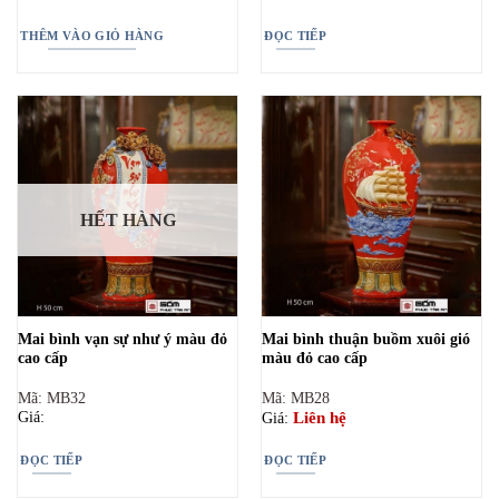
THÊM VÀO GIỎ HÀNG
ĐỌC TIẾP
HẾT HÀNG
Mai bình vạn sự như ý màu đỏ
Mai bình thuận buồm xuôi gió
cao cấp
màu đỏ cao cấp
Mã: MB32
Mã: MB28
Giá:
Liên hệ
Giá:
ĐỌC TIẾP
ĐỌC TIẾP