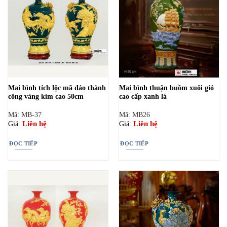
Mai bình tích lộc mã đáo thành
Mai bình thuận buồm xuôi gió
công vàng kim cao 50cm
cao cấp xanh lá
Mã: MB-37
Mã: MB26
Liên hệ
Liên hệ
Giá:
Giá:
ĐỌC TIẾP
ĐỌC TIẾP