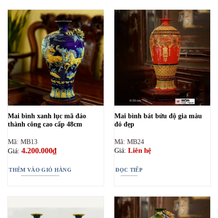
Mai bình xanh lục mã đáo
Mai bình bát bửu độ gia màu
thành công cao cấp 48cm
đỏ đẹp
Mã: MB13
Mã: MB24
4.200.000
₫
Liên hệ
Giá:
Giá:
THÊM VÀO GIỎ HÀNG
ĐỌC TIẾP