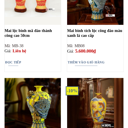
Mai lộc bình mã đáo thành
Mai bình tích lộc công đào màu
công cao 50cm
xanh lá cao cấp
Mã: MB-38
Mã: MB08
5.600.000
₫
Liên hệ
Giá:
Giá:
ĐỌC TIẾP
THÊM VÀO GIỎ HÀNG
-10%