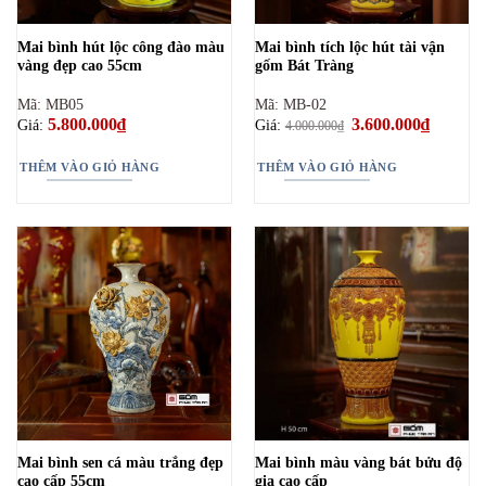
Mai bình hút lộc công đào màu
Mai bình tích lộc hút tài vận
vàng đẹp cao 55cm
gốm Bát Tràng
Mã: MB05
Mã: MB-02
5.800.000
₫
Giá
3.600.000
₫
Giá
Giá:
Giá:
4.000.000
₫
gốc
hiện
là:
tại
4.000.000₫.
là:
THÊM VÀO GIỎ HÀNG
THÊM VÀO GIỎ HÀNG
3.600.00
Mai bình sen cá màu trắng đẹp
Mai bình màu vàng bát bửu độ
cao cấp 55cm
gia cao cấp