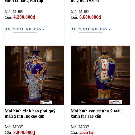
xanh lá hàng cao cấp
may mắn 55cm
Mã: MB09
Mã: MB07
4.200.000
₫
6.600.000
₫
Giá:
Giá:
THÊM VÀO GIỎ HÀNG
THÊM VÀO GIỎ HÀNG
Mai bình vinh hoa phú quý
Mai bình vạn sự như ý màu
màu xanh lục cao cấp
xanh lục cao cấp
Mã: MB35
Mã: MB33
8.000.000
₫
Liên hệ
Giá:
Giá: