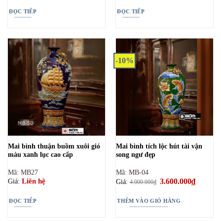
ĐỌC TIẾP
ĐỌC TIẾP
-10%
Mai bình thuận buồm xuôi gió
Mai bình tích lộc hút tài vận
màu xanh lục cao cấp
song ngư đẹp
Mã: MB27
Mã: MB-04
Giá
3.600.000
₫
Giá
Liên hệ
Giá:
Giá:
4.000.000
₫
gốc
hiện
là:
tại
4.000.000₫.
là:
ĐỌC TIẾP
THÊM VÀO GIỎ HÀNG
3.600.00