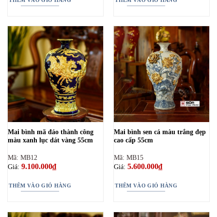
3.600.000₫.
Mai bình mã đáo thành công
Mai bình sen cá màu trắng đẹp
màu xanh lục dát vàng 55cm
cao cấp 55cm
Mã: MB12
Mã: MB15
9.100.000
₫
5.600.000
₫
Giá:
Giá:
THÊM VÀO GIỎ HÀNG
THÊM VÀO GIỎ HÀNG