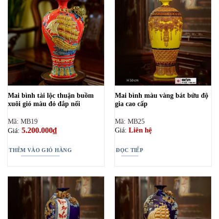
Mai bình tài lộc thuận buồm
Mai bình màu vàng bát bửu độ
xuôi gió màu đỏ đắp nổi
gia cao cấp
Mã: MB19
Mã: MB25
5.200.000
₫
Liên hệ
Giá:
Giá:
THÊM VÀO GIỎ HÀNG
ĐỌC TIẾP