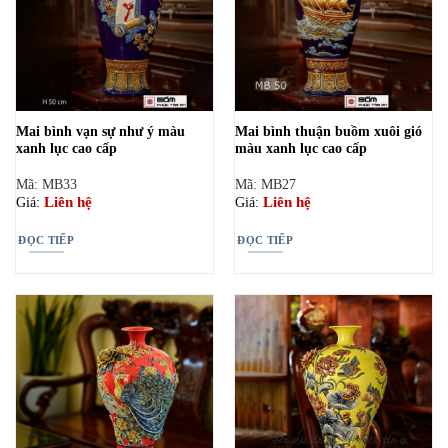
Mai bình vạn sự như ý màu
Mai bình thuận buồm xuôi gió
xanh lục cao cấp
màu xanh lục cao cấp
Mã: MB33
Mã: MB27
Liên hệ
Liên hệ
Giá:
Giá:
ĐỌC TIẾP
ĐỌC TIẾP