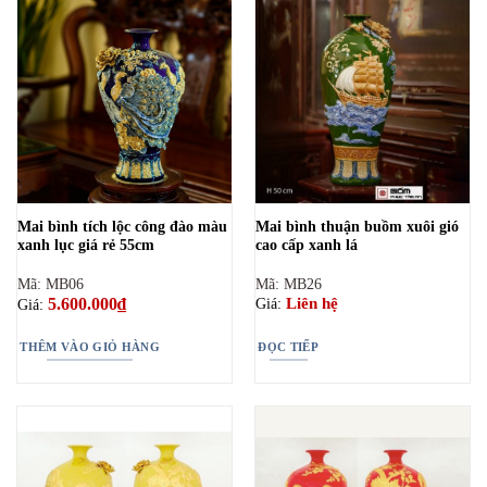
Mai bình tích lộc công đào màu
Mai bình thuận buồm xuôi gió
xanh lục giá rẻ 55cm
cao cấp xanh lá
Mã: MB06
Mã: MB26
5.600.000
₫
Liên hệ
Giá:
Giá:
THÊM VÀO GIỎ HÀNG
ĐỌC TIẾP