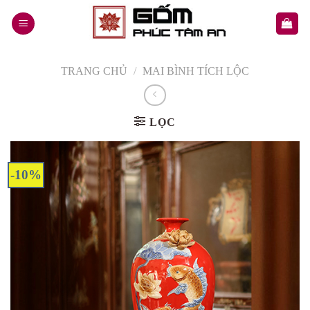
Skip
to
content
TRANG CHỦ
/
MAI BÌNH TÍCH LỘC
LỌC
-10%