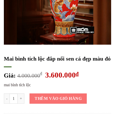
Mai bình tích lộc đắp nổi sen cá đẹp màu đỏ
Giá
3.600.000
₫
Giá
₫
Giá:
4.000.000
gốc
hiện
mai bình tích lộc
là:
tại
4.000.000₫.
là:
Mai bình tích lộc đắp nổi sen cá đẹp màu đỏ số lượng
3.600.000₫.
THÊM VÀO GIỎ HÀNG