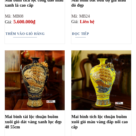
Mai bình tích lộc công đào màu
Mai bình bát bửu độ gia màu
xanh lá cao cấp
đỏ đẹp
Mã: MB08
Mã: MB24
5.600.000
₫
Liên hệ
Giá:
Giá:
THÊM VÀO GIỎ HÀNG
ĐỌC TIẾP
Mai bình tài lộc thuận buồm
Mai bình tích lộc thuận buồm
xuôi gió dát vàng xanh lục đẹp
xuôi gió màu vàng đắp nổi cao
48 55cm
cấp