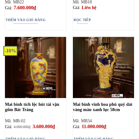
Mã: MB22
Mã: MB18
7.600.000
₫
Liên hệ
Giá:
Giá:
THÊM VÀO GIỎ HÀNG
ĐỌC TIẾP
-10%
Mai bình tích lộc hút tài vận
Mai bình vinh hoa phú quý dát
gốm Bát Tràng
vàng màu xanh lục 58cm
Mã: MB-02
Mã: MB34
Giá
3.600.000
₫
Giá
11.000.000
₫
Giá:
Giá:
4.000.000
₫
gốc
hiện
là:
tại
4.000.000₫.
là:
THÊM VÀO GIỎ HÀNG
THÊM VÀO GIỎ HÀNG