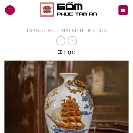
Skip
to
content
TRANG CHỦ
/
MAI BÌNH TÍCH LỘC
LỌC