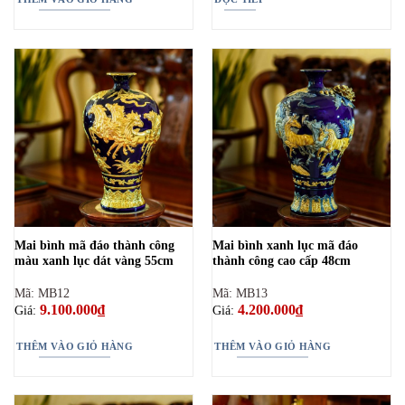
Mai bình mã đáo thành công
Mai bình xanh lục mã đáo
màu xanh lục dát vàng 55cm
thành công cao cấp 48cm
Mã: MB12
Mã: MB13
9.100.000
₫
4.200.000
₫
Giá:
Giá:
THÊM VÀO GIỎ HÀNG
THÊM VÀO GIỎ HÀNG