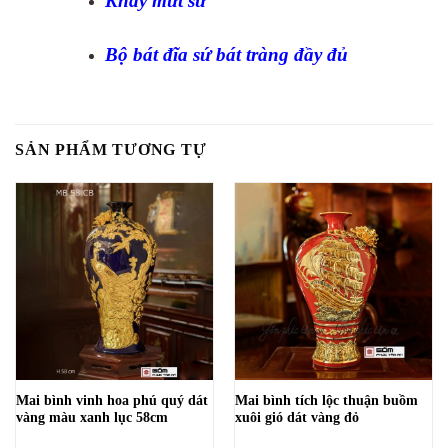
Khay mứt sứ
Bộ bát đĩa sứ bát tràng đầy đủ
SẢN PHẨM TƯƠNG TỰ
Mai bình vinh hoa phú quý dát
Mai bình tích lộc thuận buồm
vàng màu xanh lục 58cm
xuôi gió dát vàng đỏ