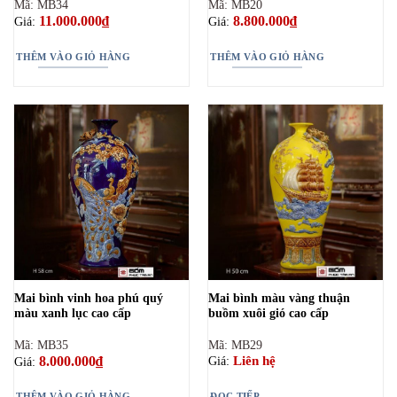
Mã: MB34
Mã: MB20
11.000.000
₫
8.800.000
₫
Giá:
Giá:
THÊM VÀO GIỎ HÀNG
THÊM VÀO GIỎ HÀNG
Mai bình vinh hoa phú quý
Mai bình màu vàng thuận
màu xanh lục cao cấp
buồm xuôi gió cao cấp
Mã: MB35
Mã: MB29
8.000.000
₫
Liên hệ
Giá:
Giá:
THÊM VÀO GIỎ HÀNG
ĐỌC TIẾP