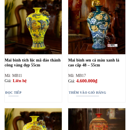
Mai bình tích lộc mã đáo thành
Mai bình sen cá màu xanh lá
công vàng đẹp 55cm
cao cấp 48 – 55cm
Mã: MB11
Mã: MB17
4.600.000
₫
Liên hệ
Giá:
Giá:
ĐỌC TIẾP
THÊM VÀO GIỎ HÀNG