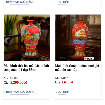
THÊM VÀO GIỎ HÀNG
ĐỌC TIẾP
Mai bình tích lộc mã đáo thành
Mai bình thuận buồm xuôi gió
công màu đỏ đẹp 55cm
màu đỏ cao cấp
Mã: MB10
Mã: MB28
5.200.000
₫
Liên hệ
Giá:
Giá:
THÊM VÀO GIỎ HÀNG
ĐỌC TIẾP