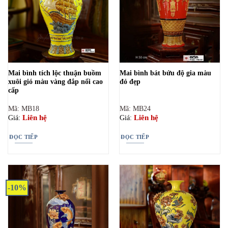
Mai bình tích lộc thuận buồm
Mai bình bát bửu độ gia màu
xuôi gió màu vàng đắp nổi cao
đỏ đẹp
cấp
Mã: MB18
Mã: MB24
Liên hệ
Liên hệ
Giá:
Giá:
ĐỌC TIẾP
ĐỌC TIẾP
-10%