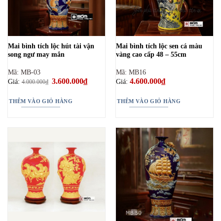
Mai bình tích lộc hút tài vận
Mai bình tích lộc sen cá màu
song ngư may mắn
vàng cao cấp 48 – 55cm
Mã: MB-03
Mã: MB16
Giá
3.600.000
₫
Giá
4.600.000
₫
Giá:
Giá:
4.000.000
₫
gốc
hiện
là:
tại
4.000.000₫.
là:
THÊM VÀO GIỎ HÀNG
THÊM VÀO GIỎ HÀNG
3.600.000₫.