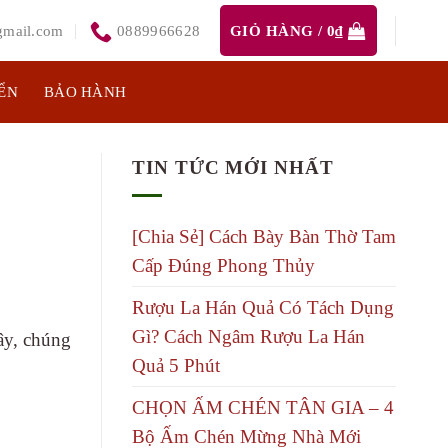
mail.com
0889966628
GIỎ HÀNG /
0
₫
ỂN
BẢO HÀNH
TIN TỨC MỚI NHẤT
[Chia Sẻ] Cách Bày Bàn Thờ Tam
Cấp Đúng Phong Thủy
Rượu La Hán Quả Có Tách Dụng
Gì? Cách Ngâm Rượu La Hán
ây, chúng
Quả 5 Phút
CHỌN ẤM CHÉN TÂN GIA – 4
Bộ Ấm Chén Mừng Nhà Mới