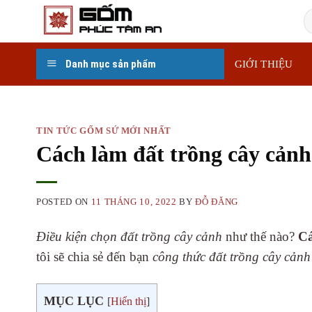
Skip
T
to
k
content
Danh mục sản phẩm
GIỚI THIỆU
TIN TỨC GỐM SỨ MỚI NHẤT
Cách làm đất trồng cây cảnh
POSTED ON
11 THÁNG 10, 2022
BY
ĐỖ ĐĂNG
Điều kiện chọn đất trồng cây cảnh
như thế nào?
Cá
tôi sẽ chia sẻ đến bạn
công thức đất trồng cây cản
MỤC LỤC
[
Hiển thị
]