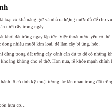
ảnh
là loại có khả năng giữ và nhả ra lượng nước đủ để cho v
lần tưới cây trong ngày.
t khỏi đất trồng ngay lập tức. Việc thoát nước yếu có thể
c đọng nhiều muối kim loại, dễ làm cây bị úng, héo.
hi dùng trong đất trồng cây cảnh cần đủ to để có những khe
à khoảng không cho rễ thở. Hơn nữa, rễ khỏe mạnh chính l
ành tố có tính kỹ thuật tương tác lẫn nhau trong đất trồng
 bón hữu cơ…