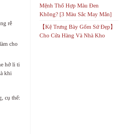
Mệnh Thổ Hợp Màu Đen
Không? [3 Màu Sắc May Mắn]
ùng rễ
【Kệ Trưng Bày Gốm Sứ Đẹp】
Cho Cửa Hàng Và Nhà Kho
 làm cho
 hở li ti
à khi
, cụ thể: