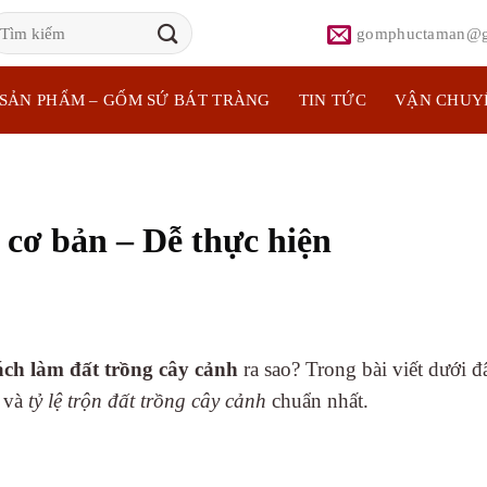
ìm
gomphuctaman@g
iếm:
SẢN PHẨM – GỐM SỨ BÁT TRÀNG
TIN TỨC
VẬN CHUY
 cơ bản – Dễ thực hiện
ch làm đất trồng cây cảnh
ra sao? Trong bài viết dưới đ
h
và
tỷ lệ trộn đất trồng cây cảnh
chuẩn nhất.