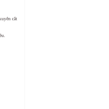
xuyên cắt
ều.