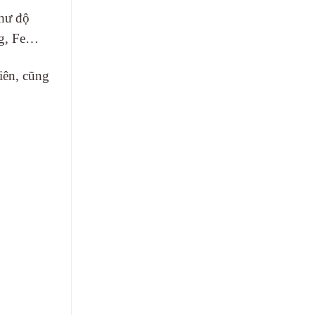
hư độ
 Mg, Fe…
hiên, cũng