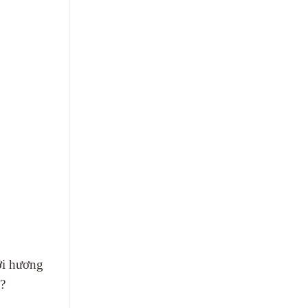
ới hương
?