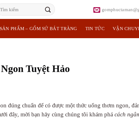
ìm
gomphuctaman@g
iếm:
SẢN PHẨM – GỐM SỨ BÁT TRÀNG
TIN TỨC
VẬN CHUY
Ngon Tuyệt Hảo
on đúng chuẩn để có được một thức uống thơm ngon, đả
t dưới đây, mời bạn hãy cùng chúng tôi khám phá
cách ngâ