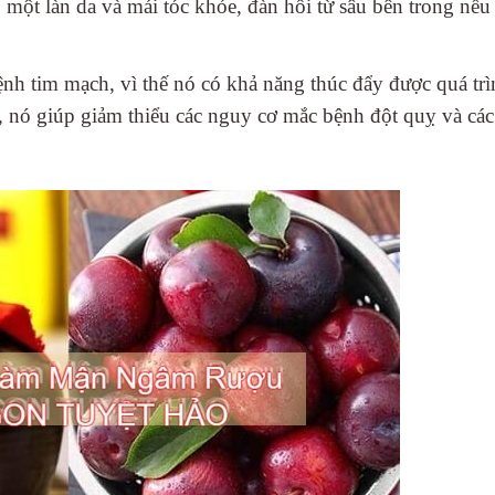
 một làn da và mái tóc khỏe, đàn hồi từ sâu bên trong nế
nh tim mạch, vì thế nó có khả năng thúc đẩy được quá tr
ó, nó giúp giảm thiểu các nguy cơ mắc bệnh đột quỵ và cá