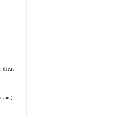
 đi rửa
n càng