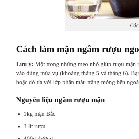
Các
Cách làm mận ngâm rượu ngon
Lưu ý:
Một trong những mẹo nhỏ giúp rượu mận n
vào đúng mùa vụ (khoảng tháng 5 và tháng 6). Bạ
hoặc đỏ tía với lớp phấn màu trắng mỏng bên ngoà
Nguyên liệu ngâm rượu mận
1kg mận Bắc
3 lít rượu
400g đường