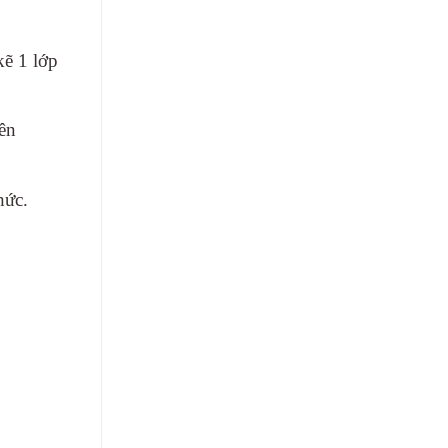
kẽ 1 lớp
ên
hức.