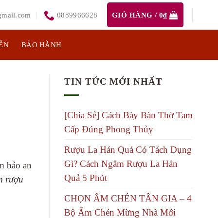
mail.com
0889966628
GIỎ HÀNG /
0
₫
ỂN
BẢO HÀNH
TIN TỨC MỚI NHẤT
[Chia Sẻ] Cách Bày Bàn Thờ Tam
Cấp Đúng Phong Thủy
Rượu La Hán Quả Có Tách Dụng
Gì? Cách Ngâm Rượu La Hán
m bảo an
Quả 5 Phút
m rượu
CHỌN ẤM CHÉN TÂN GIA – 4
Bộ Ấm Chén Mừng Nhà Mới