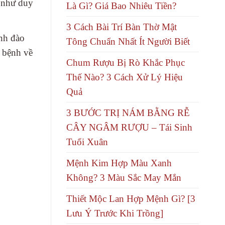
u như duy
Là Gì? Giá Bao Nhiêu Tiền?
3 Cách Bài Trí Bàn Thờ Mật
ình đào
Tông Chuẩn Nhất Ít Người Biết
c bệnh về
Chum Rượu Bị Rò Khắc Phục
Thế Nào? 3 Cách Xử Lý Hiệu
Quả
3 BƯỚC TRỊ NÁM BẰNG RỄ
CÂY NGÂM RƯỢU – Tái Sinh
Tuổi Xuân
Mệnh Kim Hợp Màu Xanh
Không? 3 Màu Sắc May Mắn
Thiết Mộc Lan Hợp Mệnh Gì? [3
Lưu Ý Trước Khi Trồng]