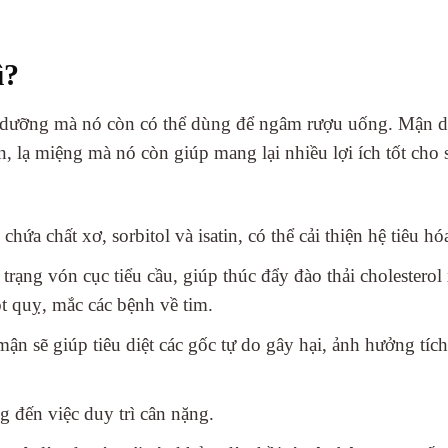
ì?
ổ dưỡng mà nó còn có thể dùng để ngâm rượu uống. Mận 
 lạ miệng mà nó còn giúp mang lại nhiều lợi ích tốt cho 
chứa chất xơ, sorbitol và isatin, có thể cải thiện hệ tiêu hó
rạng vón cục tiểu cầu, giúp thúc đẩy đào thải cholesterol 
t quỵ, mắc các bệnh về tim.
n sẽ giúp tiêu diệt các gốc tự do gây hại, ảnh hưởng tíc
 đến việc duy trì cân nặng.