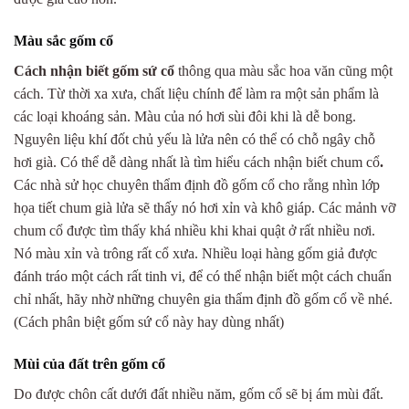
Màu sắc gốm cổ
Cách nhận biết gốm sứ cổ
thông qua màu sắc hoa văn cũng một
cách. Từ thời xa xưa, chất liệu chính để làm ra một sản phẩm là
các loại khoáng sản. Màu của nó hơi sùi đôi khi là dễ bong.
Nguyên liệu khí đốt chủ yếu là lửa nên có thể có chỗ ngây chỗ
hơi già. Có thể dễ dàng nhất là tìm hiểu
cách nhận biết chum cổ
.
Các nhà sử học chuyên thẩm định đồ gốm cổ
cho rằng nhìn lớp
họa tiết chum già lửa sẽ thấy nó hơi xỉn và khô giáp. Các mảnh vỡ
chum cổ được tìm thấy khá nhiều khi khai quật ở rất nhiều nơi.
Nó màu xỉn và trông rất cổ xưa. Nhiều loại hàng gốm giả được
đánh tráo một cách rất tinh vi, để có thể nhận biết một cách chuẩn
chỉ nhất, hãy nhờ những chuyên gia thẩm định đồ gốm cổ
về nhé.
(
Cách phân biệt gốm sứ cổ
này hay dùng nhất)
Mùi của đất trên gốm cổ
Do được chôn cất dưới đất nhiều năm, gốm cổ sẽ bị ám mùi đất.