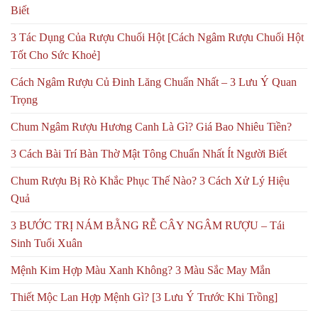
Biết
3 Tác Dụng Của Rượu Chuối Hột [Cách Ngâm Rượu Chuối Hột
Tốt Cho Sức Khoẻ]
Cách Ngâm Rượu Củ Đinh Lăng Chuẩn Nhất – 3 Lưu Ý Quan
Trọng
Chum Ngâm Rượu Hương Canh Là Gì? Giá Bao Nhiêu Tiền?
3 Cách Bài Trí Bàn Thờ Mật Tông Chuẩn Nhất Ít Người Biết
Chum Rượu Bị Rò Khắc Phục Thế Nào? 3 Cách Xử Lý Hiệu
Quả
3 BƯỚC TRỊ NÁM BẰNG RỄ CÂY NGÂM RƯỢU – Tái
Sinh Tuổi Xuân
Mệnh Kim Hợp Màu Xanh Không? 3 Màu Sắc May Mắn
Thiết Mộc Lan Hợp Mệnh Gì? [3 Lưu Ý Trước Khi Trồng]