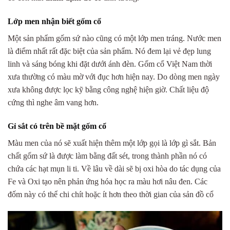
Lớp men nhận biết gốm cổ
Một sản phẩm gốm sứ nào cũng có một lớp men tráng. Nước men
là điểm nhất rất đặc biệt của sản phẩm. Nó đem lại vẻ đẹp lung
linh và sáng bóng khi đặt dưới ánh đèn. Gốm cổ Việt Nam thời
xưa thường có màu mờ với đục hơn hiện nay. Do dòng men ngày
xưa không được lọc kỹ bằng công nghệ hiện giờ. Chất liệu độ
cứng thì nghe âm vang hơn.
Gỉ sắt có trên bề mặt gốm cổ
Màu men của nó sẽ xuất hiện thêm một lớp gọi là lớp gì sắt. Bản
chất gốm sứ là được làm bằng đất sét, trong thành phần nó có
chứa các hạt mụn li ti. Về lâu về dài sẽ bị oxi hòa do tác dụng của
Fe và Oxi tạo nên phản ứng hóa học ra màu hơi nâu đen. Các
đốm này có thể chi chít hoặc ít hơn theo thời gian của sản đồ cổ