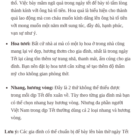
thổ. Việc bày mâm ngũ quả trong ngày tết để bày tỏ tấm lòng
thành kính với ông bà tổ tiên. Hoa quả là biểu hiện cho thành
quả lao động mà con cháu muốn kính dâng lên ông bà tổ tiên
với mong muốn một năm mới sung túc, đầy đủ, hạnh phúc,
vạn sự như ý.
Hoa tươi:
Bất cứ nhà ai mà có một lọ hoa ở trong nhà cũng
mang lại vẻ đẹp, hương thơm cho gia đình, nhất là trong ngày
Tết lại càng tôn thêm sự trang nhã, thanh mát, ấm cúng cho gia
đình. Bạn nên đặt lọ hoa tươi cân xứng sẽ tạo thêm độ thẩm
mỹ cho không gian phòng thờ.
Nhang, hương vòng:
Đây là 2 thứ không thể thiếu được
trong mỗi dịp Tết đến xuân về. Tùy theo từng gia đình mà bạn
có thể chọn nhang hay hương vòng. Nhưng đa phần người
Việt Nam trong dịp Tết thường dùng cả 2 loại nhang và hương
vòng.
Lưu ý:
Các gia đình có thể chuẩn bị để bày lên bàn thờ ngày Tết