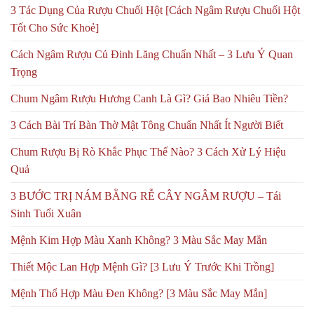
3 Tác Dụng Của Rượu Chuối Hột [Cách Ngâm Rượu Chuối Hột
Tốt Cho Sức Khoẻ]
Cách Ngâm Rượu Củ Đinh Lăng Chuẩn Nhất – 3 Lưu Ý Quan
Trọng
Chum Ngâm Rượu Hương Canh Là Gì? Giá Bao Nhiêu Tiền?
3 Cách Bài Trí Bàn Thờ Mật Tông Chuẩn Nhất Ít Người Biết
Chum Rượu Bị Rò Khắc Phục Thế Nào? 3 Cách Xử Lý Hiệu
Quả
3 BƯỚC TRỊ NÁM BẰNG RỄ CÂY NGÂM RƯỢU – Tái
Sinh Tuổi Xuân
Mệnh Kim Hợp Màu Xanh Không? 3 Màu Sắc May Mắn
Thiết Mộc Lan Hợp Mệnh Gì? [3 Lưu Ý Trước Khi Trồng]
Mệnh Thổ Hợp Màu Đen Không? [3 Màu Sắc May Mắn]