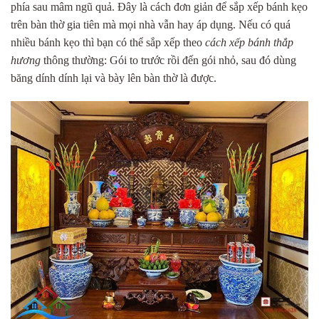
phía sau mâm ngũ quả. Đây là cách đơn giản để sắp xếp bánh kẹo
trên bàn thờ gia tiên mà mọi nhà vẫn hay áp dụng. Nếu có quá
nhiều bánh kẹo thì bạn có thể sắp xếp theo
cách xếp bánh thắp
hương
thông thường: Gói to trước rồi đến gói nhỏ, sau đó dùng
băng dính dính lại và bày lên bàn thờ là được.