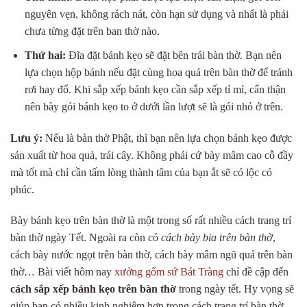
nguyên vẹn, không rách nát, còn hạn sử dụng và nhất là phải
chưa từng đặt trên ban thờ nào.
Thứ hai:
Đĩa đặt bánh kẹo sẽ đặt bên trái bàn thờ. Bạn nên
lựa chọn hộp bánh nếu đặt cùng hoa quả trên bàn thờ để tránh
rơi hay đổ. Khi sắp xếp bánh kẹo cần sắp xếp tỉ mỉ, cẩn thận
nên bày gói bánh kẹo to ở dưới lần lượt sẽ là gói nhỏ ở trên.
Lưu ý:
Nếu là bàn thờ Phật, thì bạn nên lựa chọn bánh kẹo được
sản xuất từ hoa quả, trái cây. Không phải cứ bày mâm cao cỗ đầy
mà tốt mà chỉ cần tấm lòng thành tâm của bạn ắt sẽ có lộc có
phúc.
Bày bánh kẹo trên bàn thờ là một trong số rất nhiều cách trang trí
bàn thờ ngày Tết. Ngoài ra còn có
cách bày bia trên bàn thờ
,
cách bày nước ngọt trên bàn thờ, cách bày mâm ngũ quả trên bàn
thờ… Bài viết hôm nay
xưởng gốm sứ Bát Tràng
chỉ đề cập đến
cách sắp xếp bánh kẹo trên bàn thờ
trong ngày tết. Hy vọng sẽ
giúp bạn có nhiều kinh nghiệm hơn trong cách trang trí bàn thờ