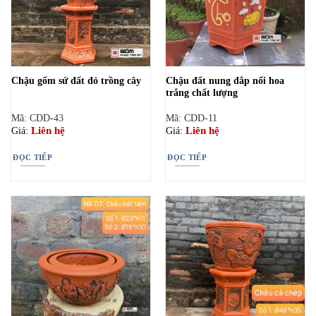
Chậu đất nung đắp nổi hoa
Chậu gốm sứ đất đỏ trồng cây
trắng chất lượng
Mã: CDD-43
Mã: CDD-11
Liên hệ
Liên hệ
Giá:
Giá:
ĐỌC TIẾP
ĐỌC TIẾP