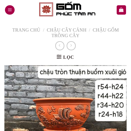
Skip
to
content
TRANG CHỦ
/
CHẬU CÂY CẢNH
/
CHẬU GỐM
TRỒNG CÂY
LỌC