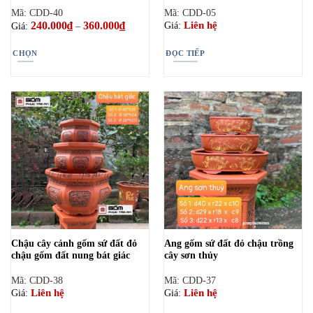
Mã: CDD-40
Mã: CDD-05
240.000
₫
360.000
₫
Khoảng
Liên hệ
Giá:
Giá:
–
giá:
từ
240.000₫
CHỌN
ĐỌC TIẾP
đến
360.000₫
Sản
phẩm
này
có
nhiều
biến
thể.
Các
tùy
chọn
có
thể
Chậu cây cảnh gốm sứ đất đỏ
Ang gốm sứ đất đỏ chậu trồng
được
chậu gốm đất nung bát giác
cây sơn thủy
chọn
trên
Mã: CDD-38
Mã: CDD-37
trang
Liên hệ
Liên hệ
Giá:
Giá:
sản