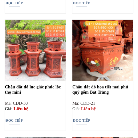
phẩm
ĐỌC TIẾP
ĐỌC TIẾP
Chậu đất đỏ lục giác phúc lộc
Chậu đất đỏ họa tiết mai phú
thọ mini
quý gốm Bát Tràng
Mã: CDD-30
Mã: CDD-21
Liên hệ
Liên hệ
Giá:
Giá:
ĐỌC TIẾP
ĐỌC TIẾP