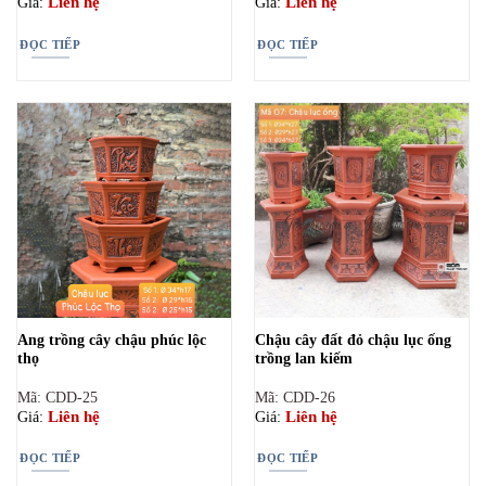
Liên hệ
Liên hệ
Giá:
Giá:
ĐỌC TIẾP
ĐỌC TIẾP
Ang trồng cây chậu phúc lộc
Chậu cây đất đỏ chậu lục ống
thọ
trồng lan kiếm
Mã: CDD-25
Mã: CDD-26
Liên hệ
Liên hệ
Giá:
Giá:
ĐỌC TIẾP
ĐỌC TIẾP