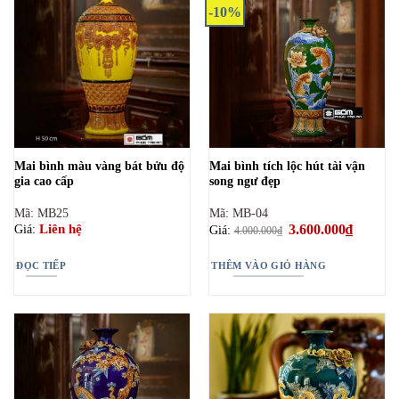
-10%
Mai bình màu vàng bát bửu độ
Mai bình tích lộc hút tài vận
gia cao cấp
song ngư đẹp
Mã: MB25
Mã: MB-04
Giá
3.600.000
₫
Giá
Liên hệ
Giá:
Giá:
4.000.000
₫
gốc
hiện
là:
tại
4.000.000₫.
là:
ĐỌC TIẾP
THÊM VÀO GIỎ HÀNG
3.600.00