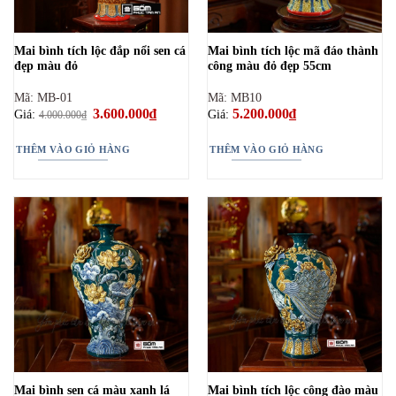
Mai bình tích lộc đắp nổi sen cá
Mai bình tích lộc mã đáo thành
đẹp màu đỏ
công màu đỏ đẹp 55cm
Mã: MB-01
Mã: MB10
Giá
3.600.000
₫
Giá
5.200.000
₫
Giá:
Giá:
4.000.000
₫
gốc
hiện
là:
tại
4.000.000₫.
là:
THÊM VÀO GIỎ HÀNG
THÊM VÀO GIỎ HÀNG
3.600.000₫.
Mai bình sen cá màu xanh lá
Mai bình tích lộc công đào màu