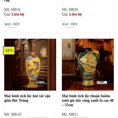
cấp
Mã: MB18
Mã: MB30
Liên hệ
Liên hệ
Giá:
Giá:
ĐỌC TIẾP
ĐỌC TIẾP
-10%
Mai bình tích lộc hút tài vận
Mai bình tích lộc thuận buồm
gốm Bát Tràng
xuôi gió dát vàng xanh lá cao 48
– 55cm
Mã: MB-02
Mã: MB21