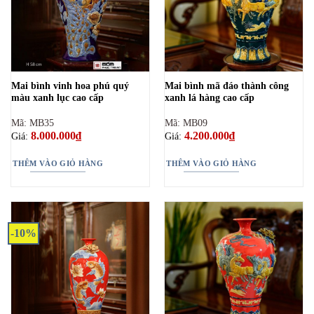
Mai bình vinh hoa phú quý
Mai bình mã đáo thành công
màu xanh lục cao cấp
xanh lá hàng cao cấp
Mã: MB35
Mã: MB09
8.000.000
₫
4.200.000
₫
Giá:
Giá:
THÊM VÀO GIỎ HÀNG
THÊM VÀO GIỎ HÀNG
-10%