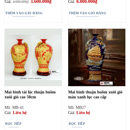
Giá
3.600.000
₫
Giá
8.800.000
₫
Giá:
Giá:
4.000.000
₫
gốc
hiện
là:
tại
4.000.000₫.
là:
THÊM VÀO GIỎ HÀNG
THÊM VÀO GIỎ HÀNG
3.600.000₫.
Mai bình tài lộc thuận buồm
Mai bình thuận buồm xuôi gió
xuôi gió cao 50cm
màu xanh lục cao cấp
Mã: MB-41
Mã: MB27
Liên hệ
Liên hệ
Giá:
Giá:
ĐỌC TIẾP
ĐỌC TIẾP