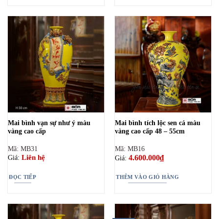
Mai bình vạn sự như ý màu
Mai bình tích lộc sen cá màu
vàng cao cấp
vàng cao cấp 48 – 55cm
Mã: MB31
Mã: MB16
4.600.000
₫
Liên hệ
Giá:
Giá:
ĐỌC TIẾP
THÊM VÀO GIỎ HÀNG