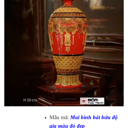
Mẫu mã:
Mai bình bát bửu độ
gia màu đỏ đẹp