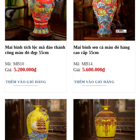
Mai bình tích lộc mã đáo thành
Mai bình sen cá màu đỏ hàng
công màu đỏ đẹp 55cm
cao cấp 55cm
Mã: MB10
Mã: MB14
5.200.000
₫
5.600.000
₫
Giá:
Giá:
THÊM VÀO GIỎ HÀNG
THÊM VÀO GIỎ HÀNG