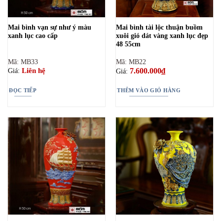
Mai bình vạn sự như ý màu
Mai bình tài lộc thuận buồm
xanh lục cao cấp
xuôi gió dát vàng xanh lục đẹp
48 55cm
Mã: MB33
Mã: MB22
7.600.000
₫
Liên hệ
Giá:
Giá:
ĐỌC TIẾP
THÊM VÀO GIỎ HÀNG