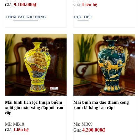
9.100.000
₫
Liên hệ
Giá:
Giá:
THÊM VÀO GIỎ HÀNG
ĐỌC TIẾP
Mai bình tích lộc thuận buồm
Mai bình mã đáo thành công
xuôi gió màu vàng đắp nổi cao
xanh lá hàng cao cấp
cấp
Mã: MB18
Mã: MB09
4.200.000
₫
Liên hệ
Giá:
Giá: