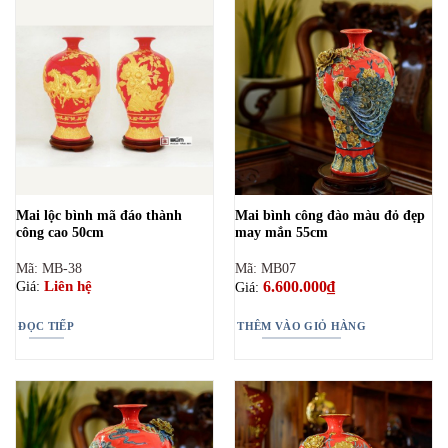
Mai lộc bình mã đáo thành
Mai bình công đào màu đỏ đẹp
công cao 50cm
may mắn 55cm
Mã: MB-38
Mã: MB07
6.600.000
₫
Liên hệ
Giá:
Giá:
ĐỌC TIẾP
THÊM VÀO GIỎ HÀNG