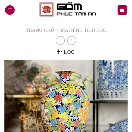
Skip
to
content
TRANG CHỦ
/
MAI BÌNH TÍCH LỘC
LỌC