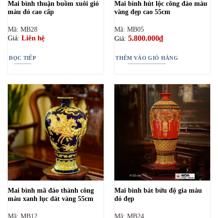
Mai bình thuận buồm xuôi gió
Mai bình hút lộc công đào màu
màu đỏ cao cấp
vàng đẹp cao 55cm
Mã: MB28
Mã: MB05
5.800.000
₫
Liên hệ
Giá:
Giá:
ĐỌC TIẾP
THÊM VÀO GIỎ HÀNG
Mai bình mã đáo thành công
Mai bình bát bửu độ gia màu
màu xanh lục dát vàng 55cm
đỏ đẹp
Mã: MB12
Mã: MB24