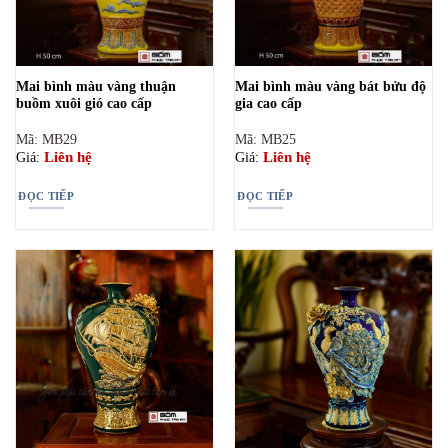
Mai bình màu vàng thuận
Mai bình màu vàng bát bửu độ
buồm xuôi gió cao cấp
gia cao cấp
Mã: MB29
Mã: MB25
Liên hệ
Liên hệ
Giá:
Giá:
ĐỌC TIẾP
ĐỌC TIẾP