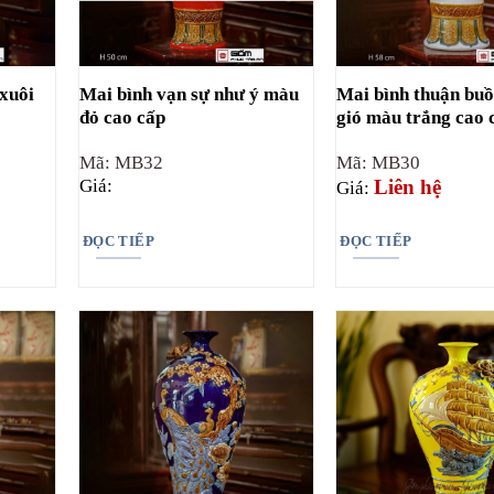
xuôi
Mai bình vạn sự như ý màu
Mai bình thuận bu
đỏ cao cấp
gió màu trắng cao 
Mã: MB32
Mã: MB30
Giá:
Liên hệ
Giá:
ĐỌC TIẾP
ĐỌC TIẾP