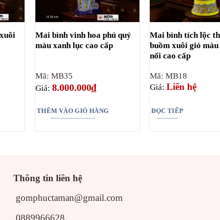
xuôi
Mai bình vinh hoa phú quý
Mai bình tích lộc t
màu xanh lục cao cấp
buồm xuôi gió màu
nổi cao cấp
Mã: MB35
Mã: MB18
Liên hệ
8.000.000
₫
Giá:
Giá:
THÊM VÀO GIỎ HÀNG
ĐỌC TIẾP
Thông tin liên hệ
gomphuctaman@gmail.com
0889966628