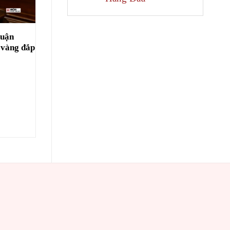
huận
 vàng đắp