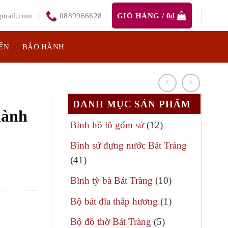
mail.com
0889966628
GIỎ HÀNG /
0
₫
ỂN
BẢO HÀNH
DANH MỤC SẢN PHẨM
hành
12
Bình hồ lô gốm sứ
12
sản
Bình sứ đựng nước Bát Tràng
phẩm
41
41
sản
10
Bình tỳ bà Bát Tràng
10
phẩm
sản
1
Bộ bát đĩa thắp hương
1
phẩm
sản
5
Bộ đồ thờ Bát Tràng
5