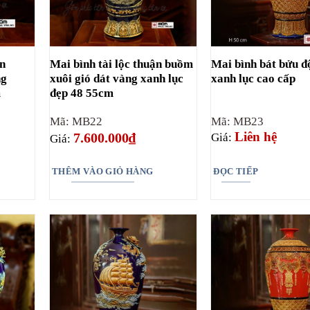
ận
Mai bình tài lộc thuận buồm
Mai bình bát bửu đ
ng
xuôi gió dát vàng xanh lục
xanh lục cao cấp
m
đẹp 48 55cm
Mã: MB22
Mã: MB23
Liên hệ
7.600.000
₫
Giá:
Giá:
THÊM VÀO GIỎ HÀNG
ĐỌC TIẾP