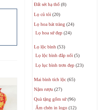
8
phẩm
Đất sét hạ thổ
8
sản
20
Lọ củ tỏi
20
phẩm
sản
24
Lọ hoa bát tràng
24
phẩm
sản
24
Lọ hoa sứ đẹp
24
phẩm
sản
53
phẩm
Lọ lộc bình
53
sản
5
Lọ lộc bình đắp nổi
5
phẩm
sản
23
Lọ lục bình trơn đẹp
23
phẩm
sản
65
phẩm
Mai bình tích lộc
65
sản
27
Nậm rượu
27
phẩm
sản
96
Quà tặng gốm sứ
96
phẩm
sản
12
Ấm chén in logo
12