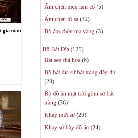
sản
5
Ấm chén men lam cổ
5
phẩm
sản
32
Ấm chén tử sa
32
phẩm
sản
ộ gia màu
3
Bộ ấm chén mạ vàng
3
phẩm
sản
125
phẩm
Bộ Bát Đĩa
125
sản
6
Bát sen thả hoa
6
phẩm
sản
Bộ bát đĩa sứ bát tràng đầy đủ
phẩm
28
28
sản
Bộ đồ ăn mặt trời gốm sứ bát
phẩm
36
tràng
36
sản
29
Khay mứt sứ
29
phẩm
sản
24
Khay sứ bày đồ ăn
24
phẩm
sản