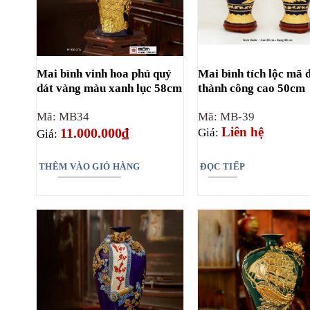
Mai bình vinh hoa phú quý
Mai bình tích lộc mã 
dát vàng màu xanh lục 58cm
thành công cao 50cm
Mã: MB34
Mã: MB-39
Liên hệ
11.000.000
₫
Giá:
Giá:
THÊM VÀO GIỎ HÀNG
ĐỌC TIẾP