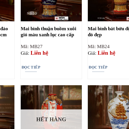
 đáo
Mai bình thuận buồm xuôi
Mai bình bát bửu đ
8cm
gió màu xanh lục cao cấp
đỏ đẹp
Mã: MB27
Mã: MB24
Liên hệ
Liên hệ
Giá:
Giá:
ĐỌC TIẾP
ĐỌC TIẾP
HẾT HÀNG