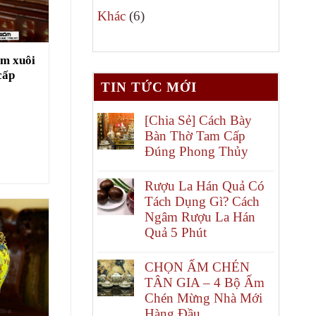
6
phẩm
Khác
6
sản
phẩm
ồm xuôi
cấp
TIN TỨC MỚI
[Chia Sẻ] Cách Bày
Bàn Thờ Tam Cấp
Đúng Phong Thủy
Rượu La Hán Quả Có
Tách Dụng Gì? Cách
Ngâm Rượu La Hán
Quả 5 Phút
CHỌN ẤM CHÉN
TÂN GIA – 4 Bộ Ấm
Chén Mừng Nhà Mới
Hàng Đầu