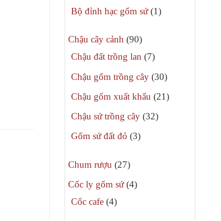
phẩm
sản
1
Bộ đỉnh hạc gốm sứ
1
phẩm
sản
90
phẩm
Chậu cây cảnh
90
sản
7
Chậu đất trồng lan
7
phẩm
sản
30
Chậu gốm trồng cây
30
phẩm
sản
21
Chậu gốm xuất khẩu
21
phẩm
sản
32
Chậu sứ trồng cây
32
phẩm
sản
3
Gốm sứ đất đỏ
3
phẩm
sản
27
phẩm
Chum rượu
27
sản
4
Cốc ly gốm sứ
4
phẩm
sản
4
Cốc cafe
4
phẩm
sản