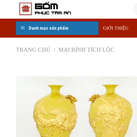
Skip
T
to
k
content
Danh mục sản phẩm
GIỚI THIỆU
TRANG CHỦ
/
MAI BÌNH TÍCH LỘC