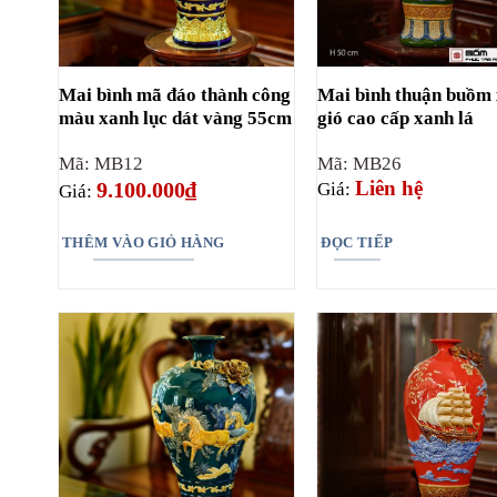
Mai bình mã đáo thành công
Mai bình thuận buồm 
màu xanh lục dát vàng 55cm
gió cao cấp xanh lá
Mã: MB12
Mã: MB26
Liên hệ
9.100.000
₫
Giá:
Giá:
THÊM VÀO GIỎ HÀNG
ĐỌC TIẾP