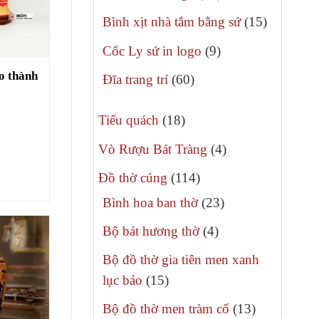
phẩm
sản
15
Bình xịt nhà tắm bằng sứ
15
phẩm
sản
9
Cốc Ly sứ in logo
9
phẩm
sản
o thành
60
Đĩa trang trí
60
phẩm
sản
18
phẩm
Tiểu quách
18
sản
4
Vò Rượu Bát Tràng
4
phẩm
sản
114
Đồ thờ cúng
114
phẩm
sản
23
Bình hoa ban thờ
23
phẩm
sản
4
Bộ bát hương thờ
4
phẩm
sản
Bộ đồ thờ gia tiên men xanh
phẩm
15
lục bảo
15
sản
13
Bộ đồ thờ men tràm cổ
13