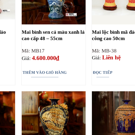
đáo
Mai bình sen cá màu xanh lá
Mai lộc bình mã đá
cao cấp 48 – 55cm
công cao 50cm
Mã: MB17
Mã: MB-38
Liên hệ
4.600.000
₫
Giá:
Giá:
THÊM VÀO GIỎ HÀNG
ĐỌC TIẾP