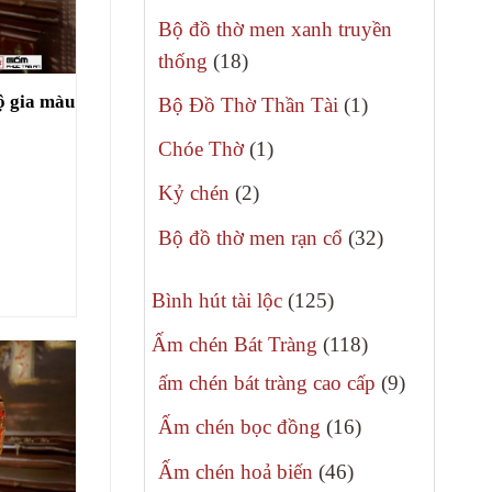
phẩm
sản
Bộ đồ thờ men xanh truyền
phẩm
18
thống
18
sản
ộ gia màu
1
Bộ Đồ Thờ Thần Tài
1
phẩm
sản
1
Chóe Thờ
1
phẩm
sản
2
Kỷ chén
2
phẩm
sản
32
Bộ đồ thờ men rạn cổ
32
phẩm
sản
125
phẩm
Bình hút tài lộc
125
sản
118
Ấm chén Bát Tràng
118
phẩm
sản
9
ấm chén bát tràng cao cấp
9
phẩm
sản
16
Ấm chén bọc đồng
16
phẩm
sản
46
Ấm chén hoả biến
46
phẩm