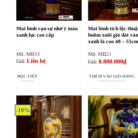
Mai bình vạn sự như ý màu
Mai bình tích lộc thu
xanh lục cao cấp
buồm xuôi gió dát và
xanh lá cao 48 – 55c
Mã: MB33
Mã: MB21
Liên hệ
8.800.000
₫
Giá:
Giá:
ĐỌC TIẾP
THÊM VÀO GIỎ HÀNG
-10%