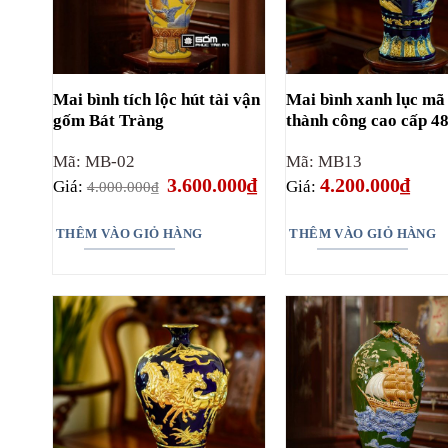
Mai bình tích lộc hút tài vận
Mai bình xanh lục mã
gốm Bát Tràng
thành công cao cấp 4
Mã: MB-02
Mã: MB13
Giá
Giá
3.600.000
₫
4.200.000
₫
Giá:
Giá:
4.000.000
₫
gốc
hiện
là:
tại
4.000.000₫.
là:
THÊM VÀO GIỎ HÀNG
THÊM VÀO GIỎ HÀNG
3.600.000₫.