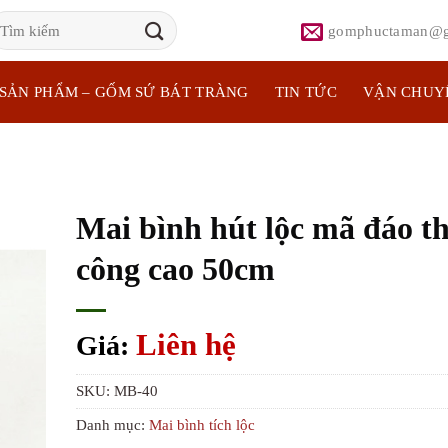
ìm
gomphuctaman@g
iếm:
SẢN PHẨM – GỐM SỨ BÁT TRÀNG
TIN TỨC
VẬN CHUY
Mai bình hút lộc mã đáo t
công cao 50cm
Liên hệ
Giá:
SKU:
MB-40
Danh mục:
Mai bình tích lộc