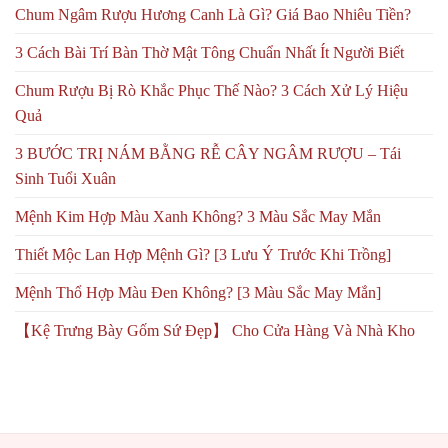
Chum Ngâm Rượu Hương Canh Là Gì? Giá Bao Nhiêu Tiền?
3 Cách Bài Trí Bàn Thờ Mật Tông Chuẩn Nhất Ít Người Biết
Chum Rượu Bị Rò Khắc Phục Thế Nào? 3 Cách Xử Lý Hiệu
Quả
3 BƯỚC TRỊ NÁM BẰNG RỄ CÂY NGÂM RƯỢU – Tái
Sinh Tuổi Xuân
Mệnh Kim Hợp Màu Xanh Không? 3 Màu Sắc May Mắn
Thiết Mộc Lan Hợp Mệnh Gì? [3 Lưu Ý Trước Khi Trồng]
Mệnh Thổ Hợp Màu Đen Không? [3 Màu Sắc May Mắn]
【Kệ Trưng Bày Gốm Sứ Đẹp】 Cho Cửa Hàng Và Nhà Kho