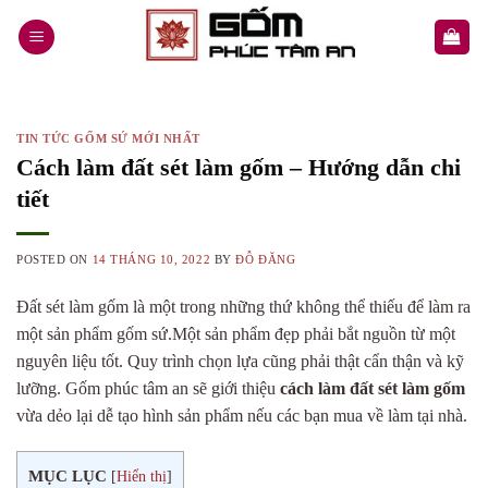
Skip
to
content
TIN TỨC GỐM SỨ MỚI NHẤT
Cách làm đất sét làm gốm – Hướng dẫn chi
tiết
POSTED ON
14 THÁNG 10, 2022
BY
ĐỖ ĐĂNG
Đất sét làm gốm là một trong những thứ không thể thiếu để làm ra
một sản phẩm gốm sứ.Một sản phẩm đẹp phải bắt nguồn từ một
nguyên liệu tốt. Quy trình chọn lựa cũng phải thật cẩn thận và kỹ
lưỡng. Gốm phúc tâm an sẽ giới thiệu
cách làm đất sét làm gốm
vừa dẻo lại dễ tạo hình sản phẩm nếu các bạn mua về làm tại nhà.
MỤC LỤC
[
Hiển thị
]