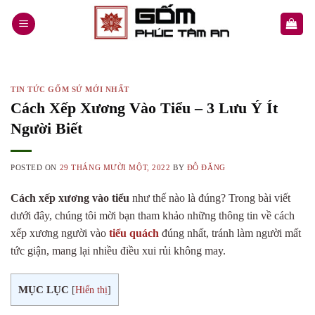
Skip
to
content
TIN TỨC GỐM SỨ MỚI NHẤT
Cách Xếp Xương Vào Tiểu – 3 Lưu Ý Ít
Người Biết
POSTED ON
29 THÁNG MƯỜI MỘT, 2022
BY
ĐỖ ĐĂNG
Cách xếp xương vào tiểu
như thế nào là đúng? Trong bài viết
dưới đây, chúng tôi mời bạn tham khảo những thông tin về cách
xếp xương người vào
tiểu quách
đúng nhất, tránh làm người mất
tức giận, mang lại nhiều điều xui rủi không may.
MỤC LỤC
[
Hiển thị
]