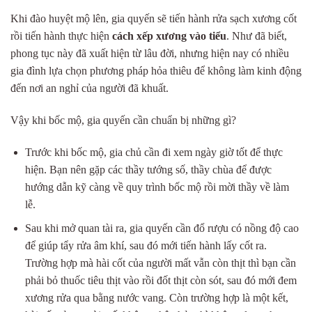
Khi đào huyệt mộ lên, gia quyến sẽ tiến hành rửa sạch xương cốt
rồi tiến hành thực hiện
cách xếp xương vào tiểu
. Như đã biết,
phong tục này đã xuất hiện từ lâu đời, nhưng hiện nay có nhiều
gia đình lựa chọn phương pháp hỏa thiêu để không làm kinh động
đến nơi an nghỉ của người đã khuất.
Vậy khi bốc mộ, gia quyến cần chuẩn bị những gì?
Trước khi bốc mộ, gia chủ cần đi xem ngày giờ tốt để thực
hiện. Bạn nên gặp các thầy tướng số, thầy chùa để được
hướng dẫn kỹ càng về quy trình bốc mộ rồi mời thầy về làm
lễ.
Sau khi mở quan tài ra, gia quyến cần đổ rượu có nồng độ cao
để giúp tẩy rửa âm khí, sau đó mới tiến hành lấy cốt ra.
Trường hợp mà hài cốt của người mất vẫn còn thịt thì bạn cần
phải bỏ thuốc tiêu thịt vào rồi đốt thịt còn sót, sau đó mới đem
xương rửa qua bằng nước vang. Còn trường hợp là một kết,