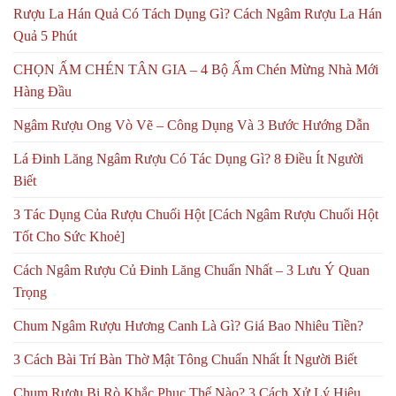
Rượu La Hán Quả Có Tách Dụng Gì? Cách Ngâm Rượu La Hán
Quả 5 Phút
CHỌN ẤM CHÉN TÂN GIA – 4 Bộ Ấm Chén Mừng Nhà Mới
Hàng Đầu
Ngâm Rượu Ong Vò Vẽ – Công Dụng Và 3 Bước Hướng Dẫn
Lá Đinh Lăng Ngâm Rượu Có Tác Dụng Gì? 8 Điều Ít Người
Biết
3 Tác Dụng Của Rượu Chuối Hột [Cách Ngâm Rượu Chuối Hột
Tốt Cho Sức Khoẻ]
Cách Ngâm Rượu Củ Đinh Lăng Chuẩn Nhất – 3 Lưu Ý Quan
Trọng
Chum Ngâm Rượu Hương Canh Là Gì? Giá Bao Nhiêu Tiền?
3 Cách Bài Trí Bàn Thờ Mật Tông Chuẩn Nhất Ít Người Biết
Chum Rượu Bị Rò Khắc Phục Thế Nào? 3 Cách Xử Lý Hiệu