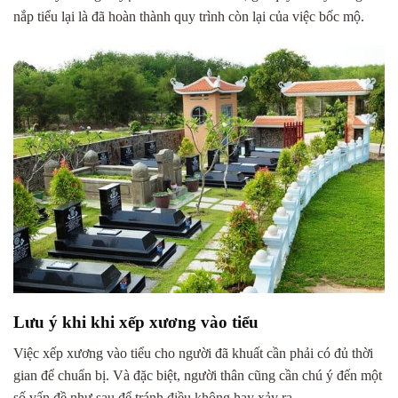
nắp tiểu lại là đã hoàn thành quy trình còn lại của việc bốc mộ.
Lưu ý khi khi xếp xương vào tiểu
Việc xếp xương vào tiểu cho người đã khuất cần phải có đủ thời
gian để chuẩn bị. Và đặc biệt, người thân cũng cần chú ý đến một
số vấn đề như sau để tránh điều không hay xảy ra.