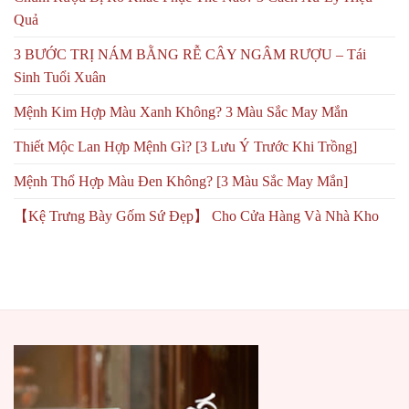
Quả
3 BƯỚC TRỊ NÁM BẰNG RỄ CÂY NGÂM RƯỢU – Tái
Sinh Tuổi Xuân
Mệnh Kim Hợp Màu Xanh Không? 3 Màu Sắc May Mắn
Thiết Mộc Lan Hợp Mệnh Gì? [3 Lưu Ý Trước Khi Trồng]
Mệnh Thổ Hợp Màu Đen Không? [3 Màu Sắc May Mắn]
【Kệ Trưng Bày Gốm Sứ Đẹp】 Cho Cửa Hàng Và Nhà Kho