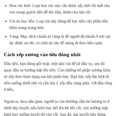
Hoa cúc khô: Loại hoa cúc này cần được sấy khô rồi mới cho
vào trong quách tiểu để tẩy trần, thơm cho hài cốt.
Vải áo bọc tiểu: Loại vải này dùng để bọc tiểu cho phần tiểu
thêm trang trọng hơn.
Vàng: Mục đích chuẩn bị vàng là để người đã khuất ở nơi cực
lạc được no đủ, có chút tài sản để mang đi theo bên cạnh.
Cách xếp xương vào tiểu đúng nhất
Đầu tiên, bạn dùng gối hoặc một tấm vải để kê đầu sọ, sau đó
quay đầu sọ hướng mặt lên trên. Còn những bộ phận xương khác
sẽ xếp theo hình dạng sau khi phân hủy. Bạn hãy xếp lần lượt từ
trên xuống dưới nhé và cần lưu ý xếp đầu cùng phía với đầu rồng
ở tiểu.
Ngoài ra, theo dân gian, người ta còn thường cắm bó hương to ở
dưới đáy huyệt, nếu khói bay hết lên thì hết cốt, còn trường hợp
khói bay xuống huyệt thì còn cốt. Sau đó, gia quyến hãy đóng