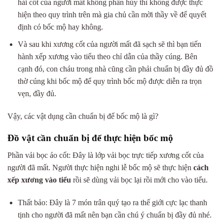
hài cốt của người mất không phân hủy thì không được thực
hiện theo quy trình trên mà gia chủ cần mời thầy về để quyết
định có bốc mộ hay không.
Và sau khi xương cốt của người mất đã sạch sẽ thì bạn tiến
hành xếp xương vào tiểu theo chỉ dẫn của thầy cúng. Bên
cạnh đó, con cháu trong nhà cũng cần phải chuẩn bị đầy đủ đồ
thờ cúng khi bốc mộ để quy trình bốc mộ được diễn ra trọn
vẹn, đầy đủ.
Vậy, các vật dụng cần chuẩn bị để bốc mộ là gì?
Đồ vật cần chuẩn bị để thực hiện bốc mộ
Phần vải bọc áo cốt: Đây là lớp vải bọc trực tiếp xương cốt của
người đã mất. Người thực hiện nghi lễ bốc mộ sẽ thực hiện
cách
xếp xương vào tiểu
rồi sẽ dùng vải bọc lại rồi mới cho vào tiểu.
Thất bảo: Đây là 7 món trân quý tạo ra thế giới cực lạc thanh
tịnh cho người đã mất nên bạn cần chú ý chuẩn bị đầy đủ nhé.