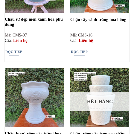
Chậu sứ đẹp men xanh hoa phù
Chậu cây cảnh trắng hoa hồng
dung
Mã: CMS-07
Mã: CMS-16
Liên hệ
Liên hệ
Giá:
Giá:
ĐỌC TIẾP
ĐỌC TIẾP
HẾT HÀNG
Chậu ly sứ trồng cây trắng hoa
Chậu trồng cây tròn cao chấm