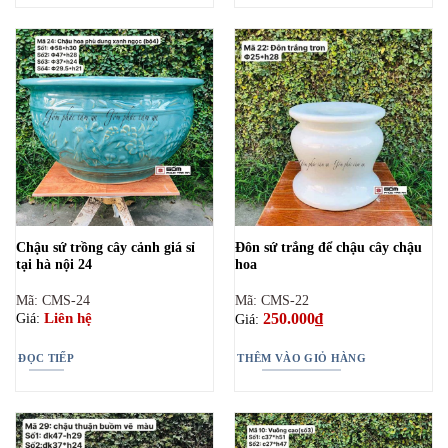
Chậu sứ trồng cây cảnh giá sỉ
Đôn sứ trắng để chậu cây chậu
tại hà nội 24
hoa
Mã: CMS-24
Mã: CMS-22
250.000
₫
Liên hệ
Giá:
Giá:
ĐỌC TIẾP
THÊM VÀO GIỎ HÀNG