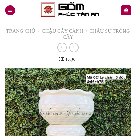
Skip
to
content
TRANG CHỦ
/
CHẬU CÂY CẢNH
/
CHẬU SỨ TRỒNG
CÂY
LỌC