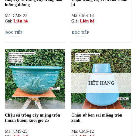
hướng dương
bi
Mã: CMS-23
Mã: CMS-14
Liên hệ
Liên hệ
Giá:
Giá:
ĐỌC TIẾP
ĐỌC TIẾP
HẾT HÀNG
Chậu sứ trồng cây miệng tròn
Chậu sứ bon sai miệng tròn
thuân buồm xuôi gió 25
xanh
Mã: CMS-25
Mã: CMS-12