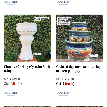
ĐỌC TIẾP
ĐỌC TIẾP
Chậu ly sứ trồng cây trám 3 đốt
Chậu sứ đẹp men xanh cá chép
trắng
hoa sen phú quý
Mã: CMS-02
Mã: CMS-30
Liên hệ
Liên hệ
Giá:
Giá:
ĐỌC TIẾP
ĐỌC TIẾP