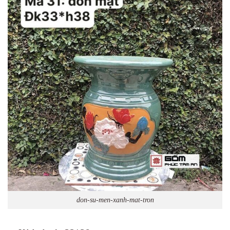
don-su-men-xanh-mat-tron