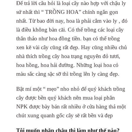
Để trả lời câu hỏi là loại cây nào hợp với chậu ly
sứ nhất thì “ TRỒNG HOA” chính ngắn gọn
nhất. Từ bao đời nay, hoa là phải cắm vào ly , đó
là điều không bàn cãi. Có thể trồng các loại cây
thân thảo như hoa đồng tiền. bạn có thể trồng
xen kẽ vài cây cũng rất đẹp. Hay cũng nhiều chủ
nhà thích trồng cây hoa trạng nguyên đỏ tươi,
hoa hồng, hoa hải đường. Những loại hoa có
màu sắc càng sặc sỡ thì trồng lên ly càng đẹp.
Bật mí một “ mẹo” nho nhỏ để quý khách trồng
cây được bền quý khách nên mua loại phân
NPK được bày bán rất nhiều ở cửa hàng thả một
chút xung quanh gốc cây sẽ rất bền và đẹp
Tôi muốn nhập chậu thì làm như thế nào?