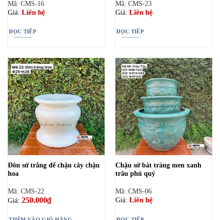
Mã: CMS-16
Mã: CMS-23
Liên hệ
Liên hệ
Giá:
Giá:
ĐỌC TIẾP
ĐỌC TIẾP
Đôn sứ trắng để chậu cây chậu
Chậu sứ bát tràng men xanh
hoa
trâu phú quý
Mã: CMS-22
Mã: CMS-06
250.000
₫
Liên hệ
Giá:
Giá:
THÊM VÀO GIỎ HÀNG
ĐỌC TIẾP