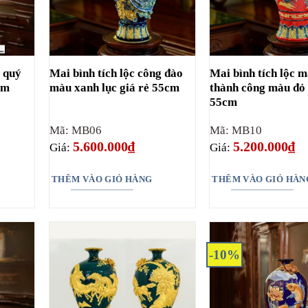
ú quý
Mai bình tích lộc công đào
Mai bình tích lộc 
cm
màu xanh lục giá rẻ 55cm
thành công màu đỏ
55cm
Mã: MB06
Mã: MB10
5.600.000
₫
5.200.000
₫
Giá:
Giá:
THÊM VÀO GIỎ HÀNG
THÊM VÀO GIỎ HÀN
-10%