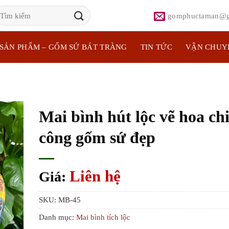
ìm
gomphuctaman@g
iếm:
SẢN PHẨM – GỐM SỨ BÁT TRÀNG
TIN TỨC
VẬN CHUY
Mai bình hút lộc vẽ hoa ch
công gốm sứ đẹp
Liên hệ
Giá:
SKU:
MB-45
Danh mục:
Mai bình tích lộc