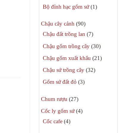
phẩm
sản
1
Bộ đỉnh hạc gốm sứ
1
phẩm
sản
90
phẩm
Chậu cây cảnh
90
sản
7
Chậu đất trồng lan
7
phẩm
sản
30
Chậu gốm trồng cây
30
phẩm
sản
21
Chậu gốm xuất khẩu
21
phẩm
sản
32
Chậu sứ trồng cây
32
phẩm
sản
3
Gốm sứ đất đỏ
3
phẩm
sản
27
phẩm
Chum rượu
27
sản
4
Cốc ly gốm sứ
4
phẩm
sản
4
Cốc cafe
4
phẩm
sản