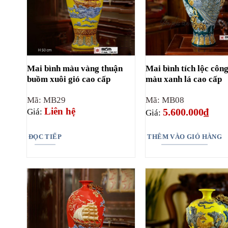
Mai bình màu vàng thuận
Mai bình tích lộc côn
buồm xuôi gió cao cấp
màu xanh lá cao cấp
Mã: MB29
Mã: MB08
Liên hệ
5.600.000
₫
Giá:
Giá:
ĐỌC TIẾP
THÊM VÀO GIỎ HÀNG