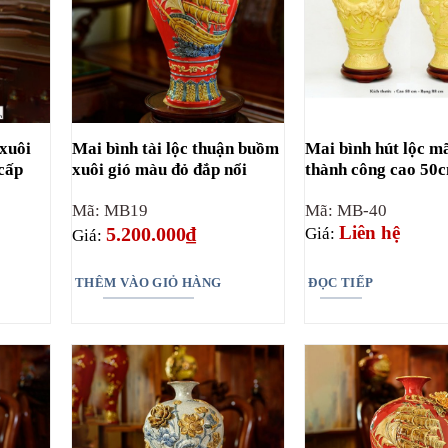
xuôi
Mai bình tài lộc thuận buồm
Mai bình hút lộc m
 cấp
xuôi gió màu đỏ đắp nổi
thành công cao 50
Mã: MB19
Mã: MB-40
Liên hệ
5.200.000
₫
Giá:
Giá:
THÊM VÀO GIỎ HÀNG
ĐỌC TIẾP