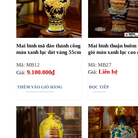
Mai bình mã đáo thành công
Mai bình thuận buồm 
màu xanh lục dát vàng 55cm
gió màu xanh lục cao
Mã: MB12
Mã: MB27
Liên hệ
9.100.000
₫
Giá:
Giá:
THÊM VÀO GIỎ HÀNG
ĐỌC TIẾP