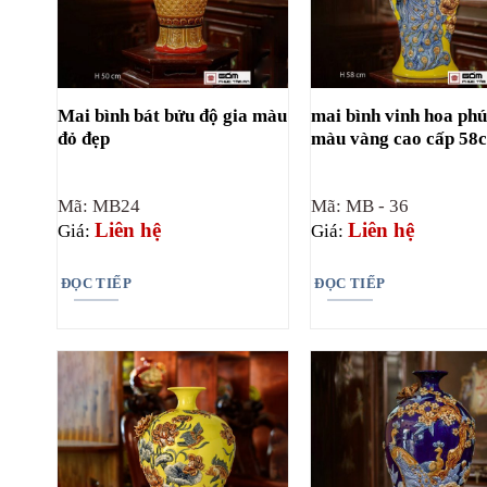
Mai bình bát bửu độ gia màu
mai bình vinh hoa ph
đỏ đẹp
màu vàng cao cấp 58
Mã: MB24
Mã: MB - 36
Liên hệ
Liên hệ
Giá:
Giá:
ĐỌC TIẾP
ĐỌC TIẾP