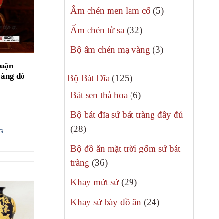
sản
5
Ấm chén men lam cổ
5
phẩm
sản
32
Ấm chén tử sa
32
phẩm
sản
3
Bộ ấm chén mạ vàng
3
phẩm
sản
huận
vàng đỏ
125
phẩm
Bộ Bát Đĩa
125
sản
6
Bát sen thả hoa
6
phẩm
sản
Bộ bát đĩa sứ bát tràng đầy đủ
phẩm
28
28
G
sản
Bộ đồ ăn mặt trời gốm sứ bát
phẩm
36
tràng
36
sản
29
Khay mứt sứ
29
phẩm
sản
24
Khay sứ bày đồ ăn
24
phẩm
sản