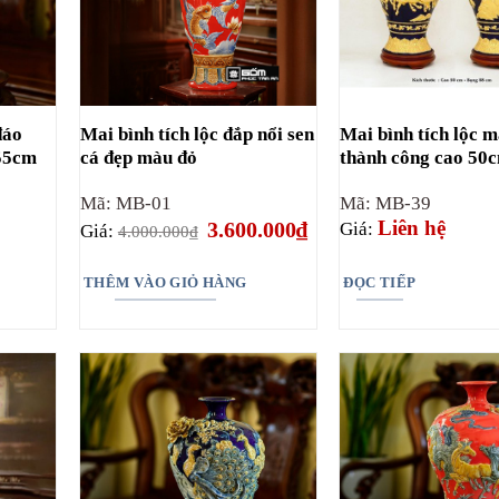
đáo
Mai bình tích lộc đắp nổi sen
Mai bình tích lộc 
 55cm
cá đẹp màu đỏ
thành công cao 50
Mã: MB-01
Mã: MB-39
Giá
Giá
Liên hệ
3.600.000
₫
Giá:
Giá:
4.000.000
₫
gốc
hiện
là:
tại
4.000.000₫.
là:
THÊM VÀO GIỎ HÀNG
ĐỌC TIẾP
3.600.000₫.