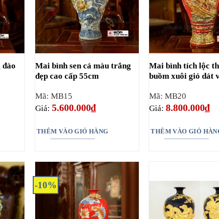
g đào
Mai bình sen cá màu trắng
Mai bình tích lộc t
đẹp cao cấp 55cm
buồm xuôi gió dát 
Mã: MB15
Mã: MB20
5.600.000
₫
8.800.000
₫
Giá:
Giá:
THÊM VÀO GIỎ HÀNG
THÊM VÀO GIỎ HÀN
-10%