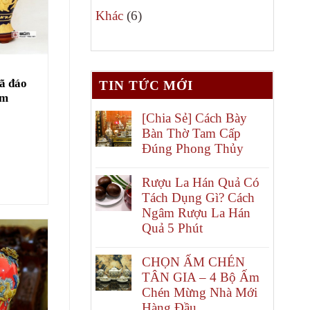
6
phẩm
Khác
6
sản
phẩm
mã đáo
TIN TỨC MỚI
cm
[Chia Sẻ] Cách Bày
Bàn Thờ Tam Cấp
Đúng Phong Thủy
Rượu La Hán Quả Có
Tách Dụng Gì? Cách
Ngâm Rượu La Hán
Quả 5 Phút
CHỌN ẤM CHÉN
TÂN GIA – 4 Bộ Ấm
Chén Mừng Nhà Mới
Hàng Đầu