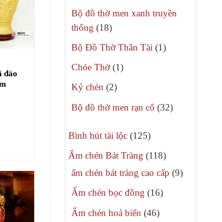
phẩm
sản
Bộ đồ thờ men xanh truyền
phẩm
18
thống
18
sản
1
Bộ Đồ Thờ Thần Tài
1
phẩm
sản
1
Chóe Thờ
1
ã đáo
phẩm
sản
cm
2
Kỷ chén
2
phẩm
sản
32
Bộ đồ thờ men rạn cổ
32
phẩm
sản
125
phẩm
Bình hút tài lộc
125
sản
118
Ấm chén Bát Tràng
118
phẩm
sản
9
ấm chén bát tràng cao cấp
9
phẩm
sản
16
Ấm chén bọc đồng
16
phẩm
sản
46
Ấm chén hoả biến
46
phẩm