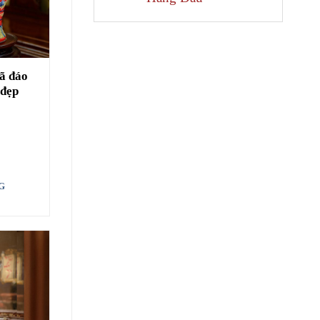
mã đáo
 đẹp
G