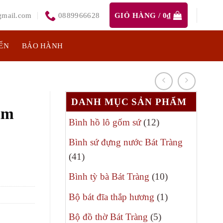
mail.com
0889966628
GIỎ HÀNG /
0
₫
ỂN
BẢO HÀNH
DANH MỤC SẢN PHẨM
im
12
Bình hồ lô gốm sứ
12
sản
Bình sứ đựng nước Bát Tràng
phẩm
41
41
sản
10
Bình tỳ bà Bát Tràng
10
phẩm
sản
1
Bộ bát đĩa thắp hương
1
phẩm
sản
5
Bộ đồ thờ Bát Tràng
5