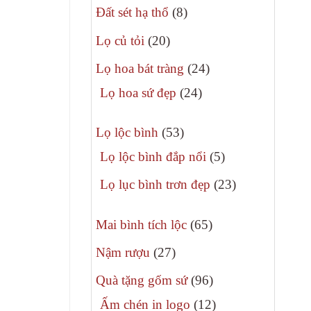
8
phẩm
Đất sét hạ thổ
8
sản
20
Lọ củ tỏi
20
phẩm
sản
24
Lọ hoa bát tràng
24
phẩm
sản
24
Lọ hoa sứ đẹp
24
phẩm
sản
53
phẩm
Lọ lộc bình
53
sản
5
Lọ lộc bình đắp nổi
5
phẩm
sản
23
Lọ lục bình trơn đẹp
23
phẩm
sản
65
phẩm
Mai bình tích lộc
65
sản
27
Nậm rượu
27
phẩm
sản
96
Quà tặng gốm sứ
96
phẩm
sản
12
Ấm chén in logo
12