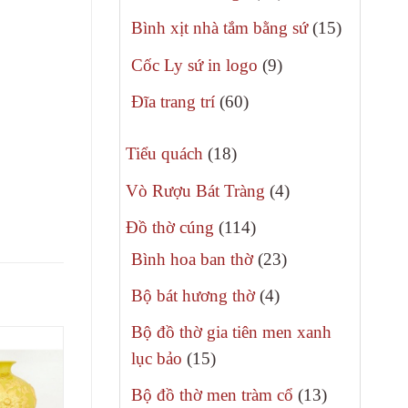
phẩm
sản
15
Bình xịt nhà tắm bằng sứ
15
phẩm
sản
9
Cốc Ly sứ in logo
9
phẩm
sản
60
Đĩa trang trí
60
phẩm
sản
18
phẩm
Tiểu quách
18
sản
4
Vò Rượu Bát Tràng
4
phẩm
sản
114
Đồ thờ cúng
114
phẩm
sản
23
Bình hoa ban thờ
23
phẩm
sản
4
Bộ bát hương thờ
4
phẩm
sản
Bộ đồ thờ gia tiên men xanh
phẩm
15
lục bảo
15
sản
13
Bộ đồ thờ men tràm cổ
13