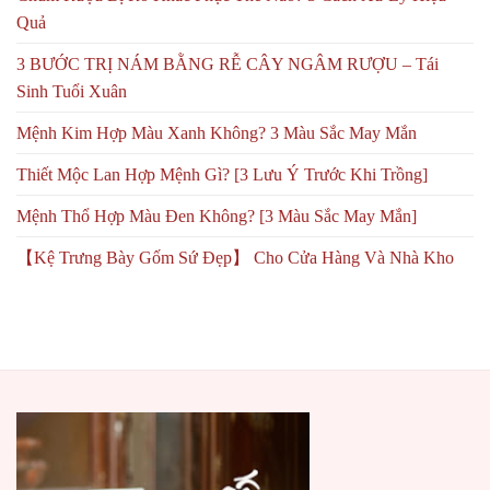
Quả
3 BƯỚC TRỊ NÁM BẰNG RỄ CÂY NGÂM RƯỢU – Tái
Sinh Tuổi Xuân
Mệnh Kim Hợp Màu Xanh Không? 3 Màu Sắc May Mắn
Thiết Mộc Lan Hợp Mệnh Gì? [3 Lưu Ý Trước Khi Trồng]
Mệnh Thổ Hợp Màu Đen Không? [3 Màu Sắc May Mắn]
【Kệ Trưng Bày Gốm Sứ Đẹp】 Cho Cửa Hàng Và Nhà Kho