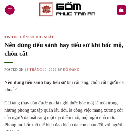
Skip
to
content
TIN TỨC GỐM SỨ MỚI NHẤT
Nên dùng tiểu sành hay tiểu sứ khi bốc mộ,
chôn cất
POSTED ON
13 THÁNG 10, 2022
BY
ĐỖ ĐĂNG
N
ên dùng tiểu sành hay tiểu sứ
khi cải táng, chôn cất người đã
khuất?
Cải táng (hay còn được gọi là nghi thức bốc mộ) là một trong
những phong tục tập quán lâu đời, là công việc
mang xương cốt
của người đã mất sang một địa điểm mới, một ngôi nhà mới.
Phong tục bốc mộ thể hiện đạo hiếu của con cháu đối với người