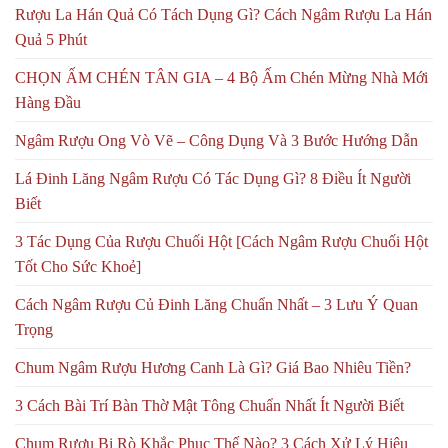
Rượu La Hán Quả Có Tách Dụng Gì? Cách Ngâm Rượu La Hán
Quả 5 Phút
CHỌN ẤM CHÉN TÂN GIA – 4 Bộ Ấm Chén Mừng Nhà Mới
Hàng Đầu
Ngâm Rượu Ong Vò Vẽ – Công Dụng Và 3 Bước Hướng Dẫn
Lá Đinh Lăng Ngâm Rượu Có Tác Dụng Gì? 8 Điều Ít Người
Biết
3 Tác Dụng Của Rượu Chuối Hột [Cách Ngâm Rượu Chuối Hột
Tốt Cho Sức Khoẻ]
Cách Ngâm Rượu Củ Đinh Lăng Chuẩn Nhất – 3 Lưu Ý Quan
Trọng
Chum Ngâm Rượu Hương Canh Là Gì? Giá Bao Nhiêu Tiền?
3 Cách Bài Trí Bàn Thờ Mật Tông Chuẩn Nhất Ít Người Biết
Chum Rượu Bị Rò Khắc Phục Thế Nào? 3 Cách Xử Lý Hiệu