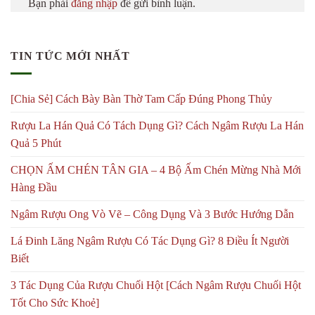
Bạn phải
đăng nhập
để gửi bình luận.
TIN TỨC MỚI NHẤT
[Chia Sẻ] Cách Bày Bàn Thờ Tam Cấp Đúng Phong Thủy
Rượu La Hán Quả Có Tách Dụng Gì? Cách Ngâm Rượu La Hán
Quả 5 Phút
CHỌN ẤM CHÉN TÂN GIA – 4 Bộ Ấm Chén Mừng Nhà Mới
Hàng Đầu
Ngâm Rượu Ong Vò Vẽ – Công Dụng Và 3 Bước Hướng Dẫn
Lá Đinh Lăng Ngâm Rượu Có Tác Dụng Gì? 8 Điều Ít Người
Biết
3 Tác Dụng Của Rượu Chuối Hột [Cách Ngâm Rượu Chuối Hột
Tốt Cho Sức Khoẻ]