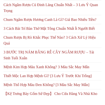
Cách Ngâm Rượu Củ Đinh Lăng Chuẩn Nhất – 3 Lưu Ý Quan
Trọng
Chum Ngâm Rượu Hương Canh Là Gì? Giá Bao Nhiêu Tiền?
3 Cách Bài Trí Bàn Thờ Mật Tông Chuẩn Nhất Ít Người Biết
Chum Rượu Bị Rò Khắc Phục Thế Nào? 3 Cách Xử Lý Hiệu
Quả
3 BƯỚC TRỊ NÁM BẰNG RỄ CÂY NGÂM RƯỢU – Tái
Sinh Tuổi Xuân
Mệnh Kim Hợp Màu Xanh Không? 3 Màu Sắc May Mắn
Thiết Mộc Lan Hợp Mệnh Gì? [3 Lưu Ý Trước Khi Trồng]
Mệnh Thổ Hợp Màu Đen Không? [3 Màu Sắc May Mắn]
【Kệ Trưng Bày Gốm Sứ Đẹp】 Cho Cửa Hàng Và Nhà Kho