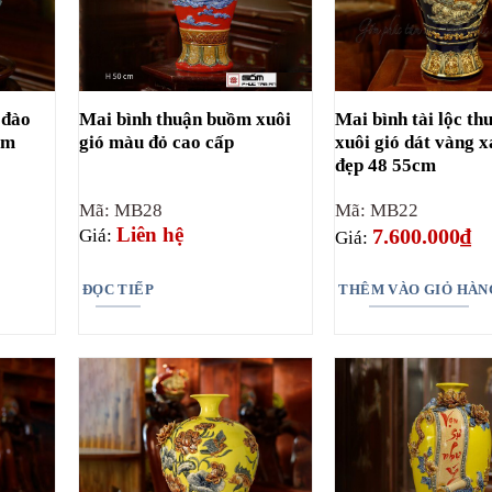
 đào
Mai bình thuận buồm xuôi
Mai bình tài lộc t
cm
gió màu đỏ cao cấp
xuôi gió dát vàng x
đẹp 48 55cm
Mã: MB28
Mã: MB22
Liên hệ
7.600.000
₫
Giá:
Giá:
ĐỌC TIẾP
THÊM VÀO GIỎ HÀN