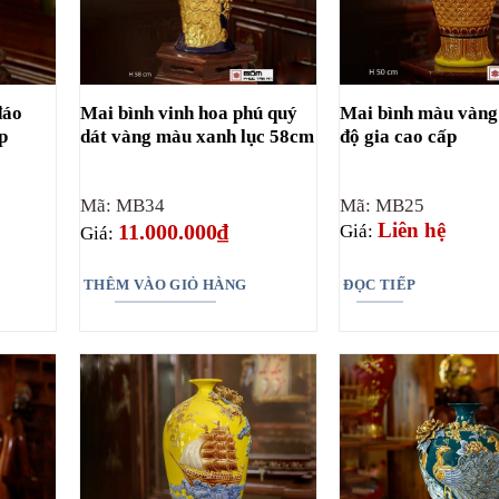
đáo
Mai bình vinh hoa phú quý
Mai bình màu vàng
p
dát vàng màu xanh lục 58cm
độ gia cao cấp
Mã: MB34
Mã: MB25
Liên hệ
11.000.000
₫
Giá:
Giá:
THÊM VÀO GIỎ HÀNG
ĐỌC TIẾP