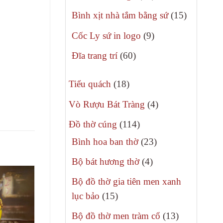
phẩm
sản
15
Bình xịt nhà tắm bằng sứ
15
phẩm
sản
9
Cốc Ly sứ in logo
9
phẩm
sản
60
Đĩa trang trí
60
phẩm
sản
18
phẩm
Tiểu quách
18
sản
4
Vò Rượu Bát Tràng
4
phẩm
sản
114
Đồ thờ cúng
114
phẩm
sản
23
Bình hoa ban thờ
23
phẩm
sản
4
Bộ bát hương thờ
4
phẩm
sản
Bộ đồ thờ gia tiên men xanh
phẩm
15
lục bảo
15
sản
13
Bộ đồ thờ men tràm cổ
13