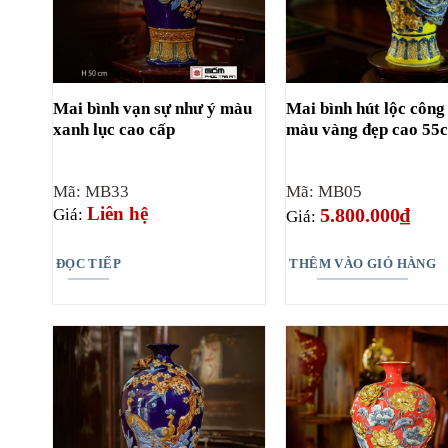
Mai bình vạn sự như ý màu
Mai bình hút lộc công
xanh lục cao cấp
màu vàng đẹp cao 55
Mã: MB33
Mã: MB05
Liên hệ
5.800.000
₫
Giá:
Giá:
ĐỌC TIẾP
THÊM VÀO GIỎ HÀNG