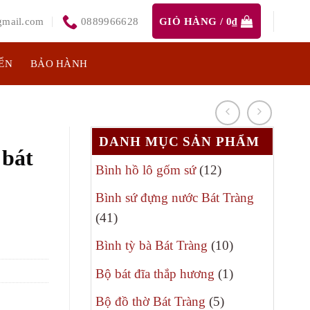
mail.com
0889966628
GIỎ HÀNG /
0
₫
ỂN
BẢO HÀNH
DANH MỤC SẢN PHẨM
 bát
12
Bình hồ lô gốm sứ
12
sản
Bình sứ đựng nước Bát Tràng
phẩm
41
41
sản
10
Bình tỳ bà Bát Tràng
10
phẩm
sản
1
Bộ bát đĩa thắp hương
1
phẩm
sản
5
Bộ đồ thờ Bát Tràng
5