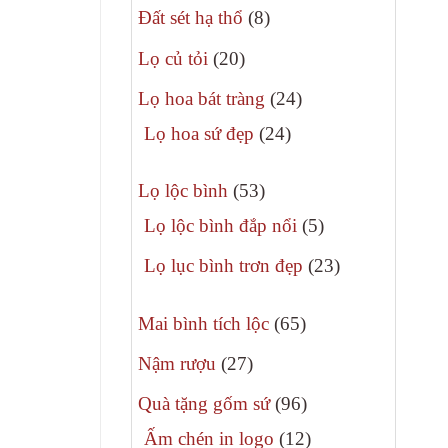
8
phẩm
Đất sét hạ thổ
8
sản
20
Lọ củ tỏi
20
phẩm
sản
24
Lọ hoa bát tràng
24
phẩm
sản
24
Lọ hoa sứ đẹp
24
phẩm
sản
53
phẩm
Lọ lộc bình
53
sản
5
Lọ lộc bình đắp nổi
5
phẩm
sản
23
Lọ lục bình trơn đẹp
23
phẩm
sản
65
phẩm
Mai bình tích lộc
65
sản
27
Nậm rượu
27
phẩm
sản
96
Quà tặng gốm sứ
96
phẩm
sản
12
Ấm chén in logo
12