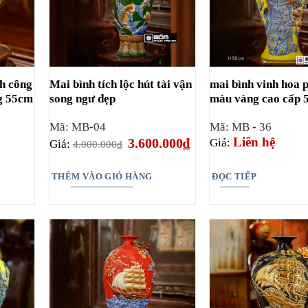
h công
Mai bình tích lộc hút tài vận
mai bình vinh hoa 
g 55cm
song ngư đẹp
màu vàng cao cấp 
Mã: MB-04
Mã: MB - 36
Giá
Giá
Liên hệ
3.600.000
₫
Giá:
Giá:
4.000.000
₫
gốc
hiện
là:
tại
4.000.000₫.
là:
THÊM VÀO GIỎ HÀNG
ĐỌC TIẾP
3.600.000₫.