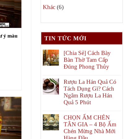
6
phẩm
Khác
6
sản
phẩm
hư ý màu
TIN TỨC MỚI
[Chia Sẻ] Cách Bày
Bàn Thờ Tam Cấp
Đúng Phong Thủy
Rượu La Hán Quả Có
Tách Dụng Gì? Cách
Ngâm Rượu La Hán
Quả 5 Phút
CHỌN ẤM CHÉN
TÂN GIA – 4 Bộ Ấm
Chén Mừng Nhà Mới
Hàng Đầu