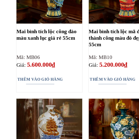
Mai bình tích lộc công đào
Mai bình tích lộc mã 
màu xanh lục giá rẻ 55cm
thành công màu đỏ đẹ
55cm
Mã: MB06
Mã: MB10
5.600.000
₫
5.200.000
₫
Giá:
Giá:
THÊM VÀO GIỎ HÀNG
THÊM VÀO GIỎ HÀNG