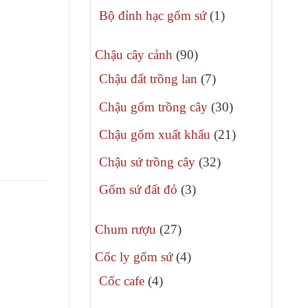
phẩm
sản
1
Bộ đỉnh hạc gốm sứ
1
phẩm
sản
90
phẩm
Chậu cây cảnh
90
sản
7
Chậu đất trồng lan
7
phẩm
sản
30
Chậu gốm trồng cây
30
phẩm
sản
21
Chậu gốm xuất khẩu
21
phẩm
sản
32
Chậu sứ trồng cây
32
phẩm
sản
3
Gốm sứ đất đỏ
3
phẩm
sản
27
phẩm
Chum rượu
27
sản
4
Cốc ly gốm sứ
4
phẩm
sản
4
Cốc cafe
4
phẩm
sản