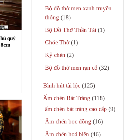
phẩm
sản
Bộ đồ thờ men xanh truyền
phẩm
18
thống
18
sản
1
Bộ Đồ Thờ Thần Tài
1
phẩm
sản
phú quý
1
Chóe Thờ
1
58cm
phẩm
sản
2
Kỷ chén
2
phẩm
sản
32
Bộ đồ thờ men rạn cổ
32
phẩm
sản
125
phẩm
Bình hút tài lộc
125
sản
118
Ấm chén Bát Tràng
118
phẩm
sản
9
ấm chén bát tràng cao cấp
9
phẩm
sản
16
Ấm chén bọc đồng
16
phẩm
sản
46
Ấm chén hoả biến
46
phẩm