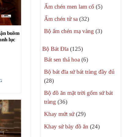
sản
5
Ấm chén men lam cổ
5
phẩm
sản
32
Ấm chén tử sa
32
phẩm
sản
3
Bộ ấm chén mạ vàng
3
huận buồm
phẩm
sản
anh lục
125
phẩm
Bộ Bát Đĩa
125
sản
6
Bát sen thả hoa
6
phẩm
sản
Bộ bát đĩa sứ bát tràng đầy đủ
phẩm
28
28
G
sản
Bộ đồ ăn mặt trời gốm sứ bát
phẩm
36
tràng
36
sản
29
Khay mứt sứ
29
phẩm
sản
24
Khay sứ bày đồ ăn
24
phẩm
sản