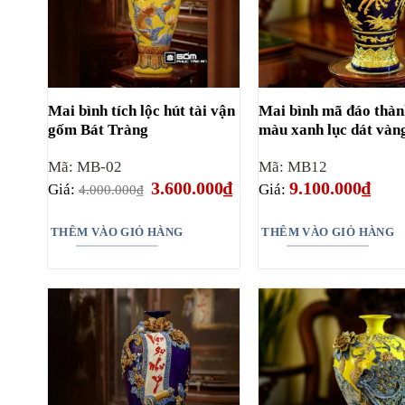
Mai bình tích lộc hút tài vận
Mai bình mã đáo thàn
gốm Bát Tràng
màu xanh lục dát vàn
Mã: MB-02
Mã: MB12
Giá
Giá
3.600.000
₫
9.100.000
₫
Giá:
Giá:
4.000.000
₫
gốc
hiện
là:
tại
4.000.000₫.
là:
THÊM VÀO GIỎ HÀNG
THÊM VÀO GIỎ HÀNG
3.600.000₫.