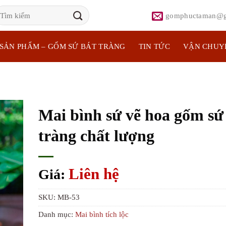
ìm
gomphuctaman@g
iếm:
SẢN PHẨM – GỐM SỨ BÁT TRÀNG
TIN TỨC
VẬN CHUY
Mai bình sứ vẽ hoa gốm sứ
tràng chất lượng
Liên hệ
Giá:
SKU:
MB-53
Danh mục:
Mai bình tích lộc