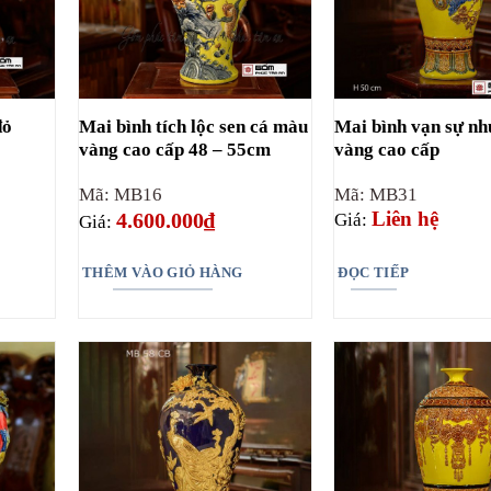
đỏ
Mai bình tích lộc sen cá màu
Mai bình vạn sự n
vàng cao cấp 48 – 55cm
vàng cao cấp
Mã: MB16
Mã: MB31
Liên hệ
4.600.000
₫
Giá:
Giá:
THÊM VÀO GIỎ HÀNG
ĐỌC TIẾP